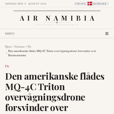
SØNDAG DEN 9. AUGUST 2026
UDGAVE
:
DANMARK
AIR NAMIBIA
AVIATION INTELLIGENCE
MENU
Hjem
Nyheder
Fly
Den amerikanske flådes MQ-4C Triton overvågningsdrone forsvinder over
Hormuzstrædet
Fly
Den amerikanske flådes
MQ-4C Triton
overvågningsdrone
forsvinder over