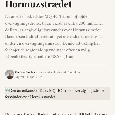
Hormuzstrædet
En amerikansk flådes MQ-4C Triton højhøjde-
overvågningsdrone, til en værdi af cirka 200 millioner
dollars, er angiveligt forsvundet over Hormuzstrædet.
Hændelsen indtraf, efter at flyet udsendte et nødsignal
under en overvågningsmission. Denne udvikling har
forhøjet de regionale spændinger efter en nylig
våbenhvileaftale mellem USA og Iran.
Marcus Weber
Korrespondent lufthavnsinfrastruktur
Udgivet
:
11. april 2026
MQ-4C Triton
Den amerikanske flådes højt avancerede