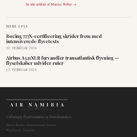
Se alle artikler af
Marcus Weber
→
MERE I
FLY
Boeing 777X-certificering skrider frem med
intensiverede flyvetests
20. FEBRUAR 2026
Airbus A321XLR forvandler transatlantisk flyvning —
flyselskaber udvider ruter
12. FEBRUAR 2026
AIR NAMIBIA
AVIATION INTELLIGENCE
Uafhængig flyinformation og brancheanalyse.
Hosea Kutako International Airport
Windhoek, Namibia