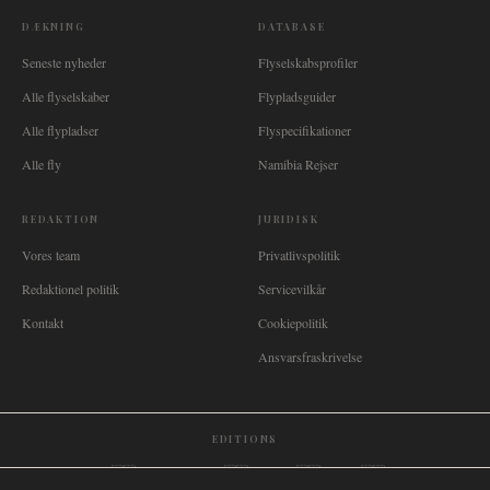
DÆKNING
DATABASE
Seneste nyheder
Flyselskabsprofiler
Alle flyselskaber
Flypladsguider
Alle flypladser
Flyspecifikationer
Alle fly
Namibia Rejser
REDAKTION
JURIDISK
Vores team
Privatlivspolitik
Redaktionel politik
Servicevilkår
Kontakt
Cookiepolitik
Ansvarsfraskrivelse
EDITIONS
🌐
International
🇬🇧
United Kingdom
🇦🇺
Australia
🇨🇦
Canada
🇳🇿
New Zealand