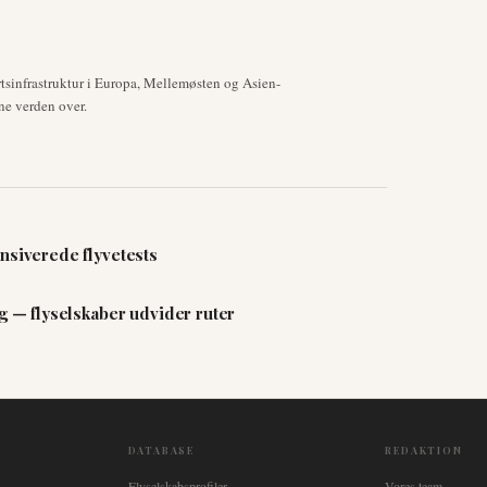
tsinfrastruktur i Europa, Mellemøsten og Asien-
ne verden over.
nsiverede flyvetests
ng — flyselskaber udvider ruter
DATABASE
REDAKTION
Flyselskabsprofiler
Vores team