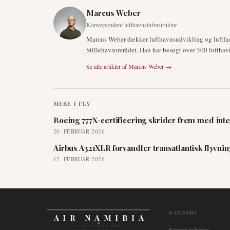
Marcus Weber
Korrespondent lufthavnsinfrastruktur
Marcus Weber dækker lufthavnsudvikling og luftfar
Stillehavsområdet. Han har besøgt over 300 lufthav
Se alle artikler af
Marcus Weber
→
MERE I
FLY
Boeing 777X-certificering skrider frem med inte
20. FEBRUAR 2026
Airbus A321XLR forvandler transatlantisk flyvni
12. FEBRUAR 2026
DÆKNING
AIR NAMIBIA
AVIATION INTELLIGENCE
Seneste nyheder