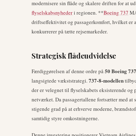
modernisere sin flåde og skalere driften for at 
flyselskabsnyheder
i regionen. **
Boeing 737
MAX
driftseffektivitet og passagerkomfort, hvilket er 
konkurrerer på tætte rejsemarkeder.
Strategisk flådeudvidelse
50 Boeing 73
Færdiggørelsen af denne ordre på
737-8-modellen
langsigtede vækststrategi.
tilby
der er velegnet til flyselskabets eksisterende og
netværket. Da passagertallene fortsætter med at s
stigende grad på at erhverve moderne, brændstof
samtidig styre omkostningerne.
Denne investering positionerer Vietnam Airlines 