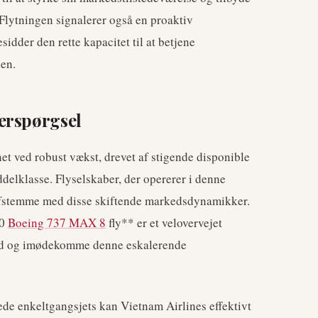
. Flytningen signalerer også en proaktiv
esidder den rette kapacitet til at betjene
den.
erspørgsel
et ved robust vækst, drevet af stigende disponible
delklasse. Flyselskaber, der opererer i denne
t afstemme med disse skiftende markedsdynamikker.
50
Boeing 737 MAX 8
fly** er et velovervejet
ghed og imødekomme denne eskalerende
erede enkeltgangsjets kan Vietnam Airlines effektivt