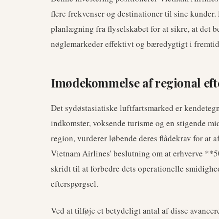
flere frekvenser og destinationer til sine kunder
planlægning fra flyselskabet for at sikre, at det b
nøglemarkeder effektivt og bæredygtigt i fremti
Imødekommelse af regional eft
Det sydøstasiatiske luftfartsmarked er kendetegn
indkomster, voksende turisme og en stigende mid
region, vurderer løbende deres flådekrav for a
Vietnam Airlines' beslutning om at erhverve **
skridt til at forbedre dets operationelle smidi
efterspørgsel.
Ved at tilføje et betydeligt antal af disse avanc