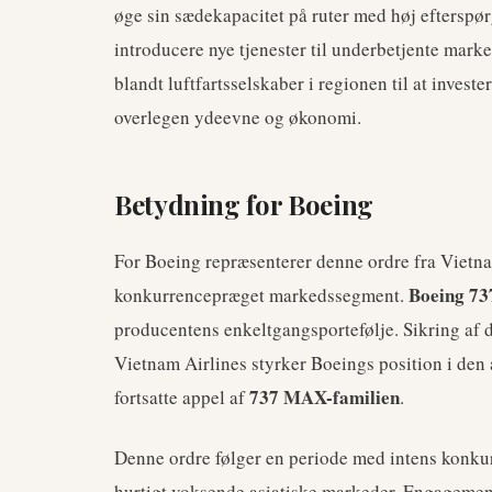
øge sin sædekapacitet på ruter med høj efterspør
introducere nye tjenester til underbetjente mark
blandt luftfartsselskaber i regionen til at investe
overlegen ydeevne og økonomi.
Betydning for Boeing
For Boeing repræsenterer denne ordre fra Vietnam
Boeing 7
konkurrencepræget markedssegment.
producentens enkeltgangsportefølje. Sikring af d
Vietnam Airlines styrker Boeings position i den 
737 MAX-familien
fortsatte appel af
.
Denne ordre følger en periode med intens konkur
hurtigt voksende asiatiske markeder. Engagement