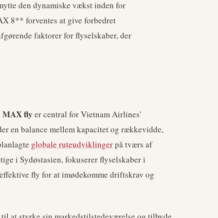
udnytte den dynamiske vækst inden for
 8** forventes at give forbedret
afgørende faktorer for flyselskaber, der
7 MAX fly
er central for Vietnam Airlines'
der en balance mellem kapacitet og rækkevidde,
 planlagte
globale ruteudviklinger
på tværs af
tige i Sydøstasien, fokuserer flyselskaber i
effektive fly for at imødekomme driftskrav og
til at styrke sin markedstilstedeværelse og tilbyde