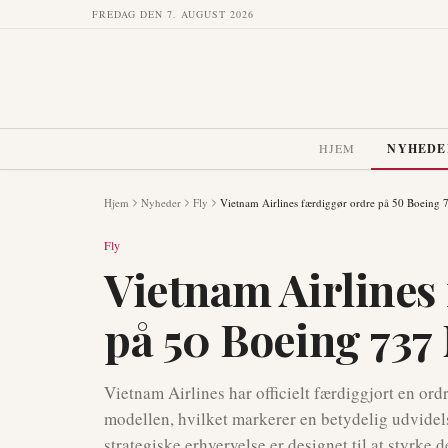
FREDAG DEN 7. AUGUST 2026
HJEM
NYHEDE
Hjem
Nyheder
Fly
Vietnam Airlines færdiggør ordre på 50 Boeing
Fly
Vietnam Airlines
på 50 Boeing 737
Vietnam Airlines har officielt færdiggjort en or
modellen, hvilket markerer en betydelig udvidels
strategiske erhvervelse er designet til at styrke d