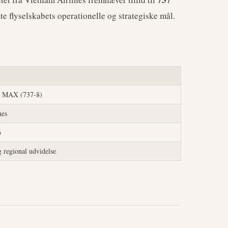
tte flyselskabets operationelle og strategiske mål.
7 MAX (737-8)
nes
6
 regional udvidelse