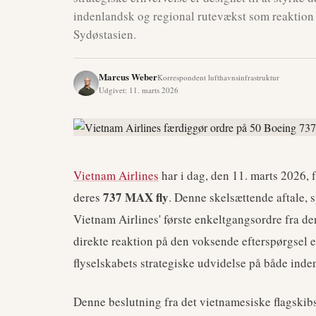
indenlandsk og regional rutevækst som reaktion p
Sydøstasien.
Marcus Weber
Korrespondent lufthavnsinfrastruktur
Udgivet
:
11. marts 2026
Vietnam Airlines
har i dag, den 11. marts 2026, 
737 MAX fly
deres
. Denne skelsættende aftale, s
Vietnam Airlines' første enkeltgangsordre fra d
direkte reaktion på den voksende efterspørgsel eft
flyselskabets strategiske udvidelse på både inde
Denne beslutning fra det vietnamesiske flagskibss