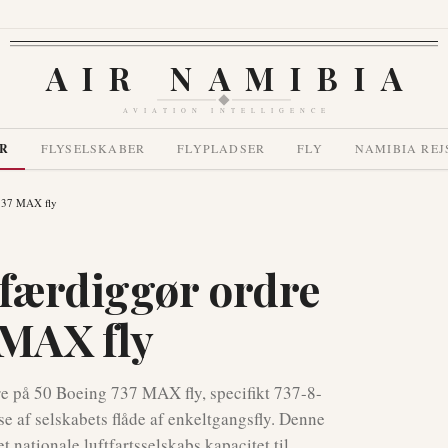
AIR NAMIBIA
AVIATION INTELLIGENCE
R
FLYSELSKABER
FLYPLADSER
FLY
NAMIBIA REJ
 737 MAX fly
 færdiggør ordre
 MAX fly
dre på 50 Boeing 737 MAX fly, specifikt 737-8-
e af selskabets flåde af enkeltgangsfly. Denne
et nationale luftfartsselskabs kapacitet til