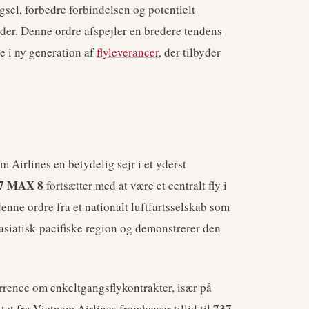
gsel, forbedre forbindelsen og potentielt
eder. Denne ordre afspejler en bredere tendens
re i ny generation af
flyleverancer
, der tilbyder
 Airlines en betydelig sejr i et yderst
37 MAX 8
fortsætter med at være et centralt fly i
enne ordre fra et nationalt luftfartsselskab som
asiatisk-pacifiske region og demonstrerer den
rence om enkeltgangsflykontrakter, især på
737
et fra Vietnam Airlines fremhæver tillid til