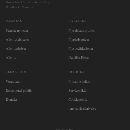
Hosea Kutako International Airport
Windhoek, Namibia
DÆKNING
DATABASE
Seneste nyheder
Flyselskabsprofiler
Alle flyselskaber
Flypladsguider
Alle flypladser
Flyspecifikationer
Alle fly
Namibia Rejser
REDAKTION
JURIDISK
Vores team
Privatlivspolitik
Redaktionel politik
Servicevilkår
Kontakt
Cookiepolitik
Ansvarsfraskrivelse