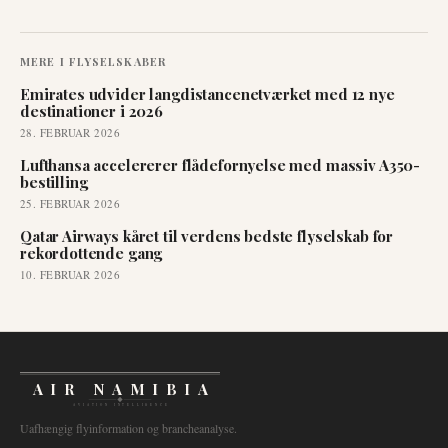
MERE I
FLYSELSKABER
Emirates udvider langdistancenetværket med 12 nye
destinationer i 2026
28. FEBRUAR 2026
Lufthansa accelererer flådefornyelse med massiv A350-
bestilling
25. FEBRUAR 2026
Qatar Airways kåret til verdens bedste flyselskab for
rekordottende gang
10. FEBRUAR 2026
AIR NAMIBIA
AVIATION INTELLIGENCE
Uafhængig flyinformation og brancheanalyse.