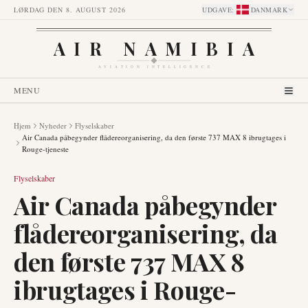
LØRDAG DEN 8. AUGUST 2026
UDGAVE
:
DANMARK
AIR NAMIBIA
AVIATION INTELLIGENCE
MENU
Hjem
Nyheder
Flyselskaber
Air Canada påbegynder flådereorganisering, da den første 737 MAX 8 ibrugtages i
Rouge-tjeneste
Flyselskaber
Air Canada påbegynder
flådereorganisering, da
den første 737 MAX 8
ibrugtages i Rouge-