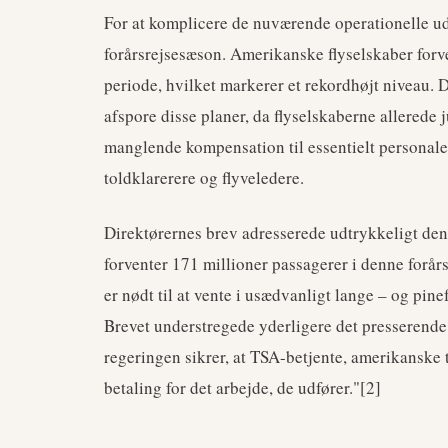
For at komplicere de nuværende operationelle ud
forårsrejsesæson. Amerikanske flyselskaber forv
periode, hvilket markerer et rekordhøjt niveau
afspore disse planer, da flyselskaberne allerede j
manglende kompensation til essentielt personal
toldklarerere og flyveledere.
Direktørernes brev adresserede udtrykkeligt de
forventer 171 millioner passagerer i denne forår
er nødt til at vente i usædvanligt lange – og pi
Brevet understregede yderligere det presserende 
regeringen sikrer, at TSA-betjente, amerikanske t
betaling for det arbejde, de udfører."[2]