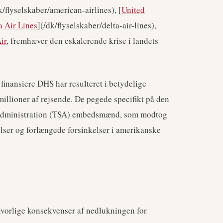
k/flyselskaber/american-airlines), [
United
a Air Lines
](/dk/flyselskaber/delta-air-lines),
ir
, fremhæver den eskalerende krise i landets
finansiere DHS har resulteret i betydelige
millioner af rejsende. De pegede specifikt på den
y Administration (TSA) embedsmænd, som modtog
rrelser og forlængede forsinkelser i amerikanske
alvorlige konsekvenser af nedlukningen for