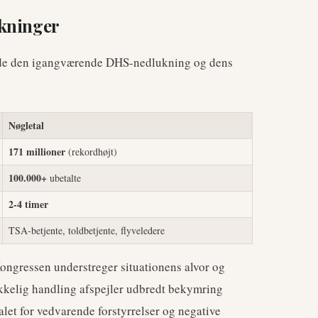
rkninger
de den igangværende DHS-nedlukning og dens
Nøgletal
171 millioner
(rekordhøjt)
100.000+
ubetalte
2-4 timer
TSA-betjente, toldbetjente, flyveledere
ongressen understreger situationens alvor og
ikkelig handling afspejler udbredt bekymring
let for vedvarende forstyrrelser og negative