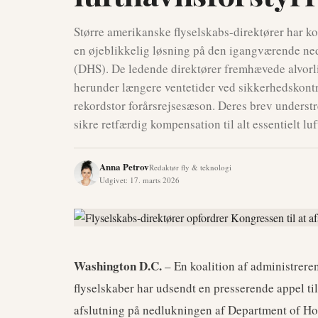
Større amerikanske flyselskabs-direktører har kol
en øjeblikkelig løsning på den igangværende n
(DHS). De ledende direktører fremhævede alvorlig
herunder længere ventetider ved sikkerhedskontro
rekordstor forårsrejsesæson. Deres brev understr
sikre retfærdig kompensation til alt essentielt l
Anna Petrov
Redaktør fly & teknologi
Udgivet
:
17. marts 2026
Washington D.C.
– En koalition af administrere
flyselskaber har udsendt en presserende appel ti
afslutning på nedlukningen af Department of Ho