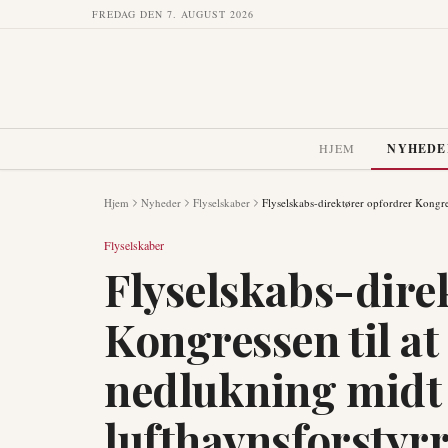
FREDAG DEN 7. AUGUST 2026
HJEM
NYHEDE
Hjem
Nyheder
Flyselskaber
Flyselskabs-direktører opfordrer Kongres
Flyselskaber
Flyselskabs-dire
Kongressen til at
nedlukning midt 
lufthavnsforstyrr