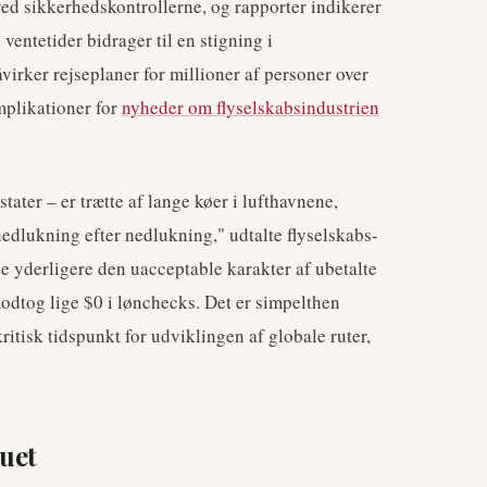
ved sikkerhedskontrollerne, og rapporter indikerer
 ventetider bidrager til en stigning i
åvirker rejseplaner for millioner af personer over
mplikationer for
nyheder om flyselskabsindustrien
tater – er trætte af lange køer i lufthavnene,
 nedlukning efter nedlukning," udtalte flyselskabs-
de yderligere den uacceptable karakter af ubetalte
dtog lige $0 i lønchecks. Det er simpelthen
ritisk tidspunkt for udviklingen af globale ruter,
uet