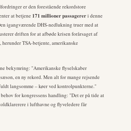
fordringer er den forestående rekordstore
171 millioner passagerer
enter at betjene
i denne
. Den igangværende DHS-nedlukning truer med at
usterer driften for at afbøde krisen forårsaget af
e, herunder TSA-betjente, amerikanske
nne bekymring: "Amerikanske flyselskaber
ssæson, en ny rekord. Men alt for mange rejsende
nefuldt langsomme – køer ved kontrolpunkterne."
behov for kongressens handling: "Det er på tide at
oldklarerere i lufthavne og flyveledere får