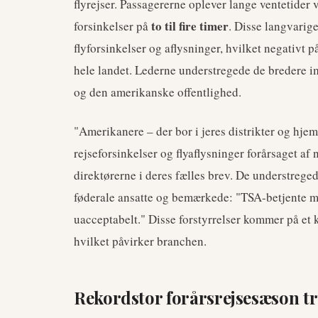
flyrejser. Passagererne oplever lange ventetider 
to til fire timer
forsinkelser på
. Disse langvarige
flyforsinkelser og aflysninger, hvilket negativt p
hele landet. Lederne understregede de bredere i
og den amerikanske offentlighed.
"Amerikanere – der bor i jeres distrikter og hjems
rejseforsinkelser og flyaflysninger forårsaget af
direktørerne i deres fælles brev. De understrege
føderale ansatte og bemærkede: "TSA-betjente mo
uacceptabelt." Disse forstyrrelser kommer på et k
hvilket påvirker branchen.
Rekordstor forårsrejsesæson tr