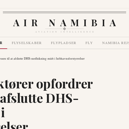
AIR NAMIBIA
AVIATION INTELLIGENCE
R
FLYSELSKABER
FLYPLADSER
FLY
NAMIBIA REJ
sen til at afslutte DHS-nedlukning midt i lufthavnsforstyrrelser
ktører opfordrer
 afslutte DHS-
i
elser