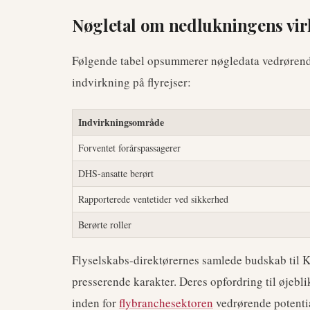
Nøgletal om nedlukningens vi
Følgende tabel opsummerer nøgledata vedrøren
indvirkning på flyrejser:
Indvirkningsområde
Forventet forårspassagerer
DHS-ansatte berørt
Rapporterede ventetider ved sikkerhed
Berørte roller
Flyselskabs-direktørernes samlede budskab til K
presserende karakter. Deres opfordring til øjebl
inden for
flybranchesektoren
vedrørende potentia