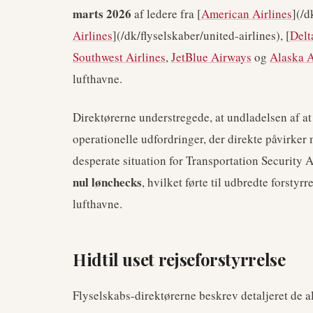
marts 2026
af ledere fra [
American Airlines
](/d
Airlines
](/dk/flyselskaber/united-airlines), [
Delt
Southwest Airlines
,
JetBlue Airways
og
Alaska A
lufthavne.
Direktørerne understregede, at undladelsen af at 
operationelle udfordringer, der direkte påvirker 
desperate situation for Transportation Securit
nul lønchecks
, hvilket førte til udbredte forsty
lufthavne.
Hidtil uset rejseforstyrrelse
Flyselskabs-direktørerne beskrev detaljeret de 