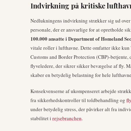
Indvirkning på kritiske lufthav
Nedlukningens indvirkning strækker sig ud over T
personale, der er ansvarlige for at opretholde sik
100.000 ansatte i Department of Homeland Sec
vitale roller i lufthavne. Dette omfatter ikke ku
Customs and Border Protection (CBP)-betjente, d
flyveledere, der sikrer sikker bevægelse af fly. 
skaber en betydelig belastning for hele lufthav
Konsekvenserne af ukompenseret arbejde strækker 
fra sikkerhedskontroller til toldbehandling og
fl
under betydelig stress, der påvirker alt fra indi
stabilitet i
rejsebranchen
.