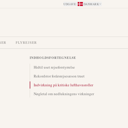
UDGAVE
:
DANMARK
SER
FLYREJSER
INDHOLDSFORTEGNELSE
Hidtil uset rejseforstyrrelse
Rekordstor forårsrejsesæson truet
Indvirkning på kritiske lufthavnsroller
Nøgletal om nedlukningens virkninger