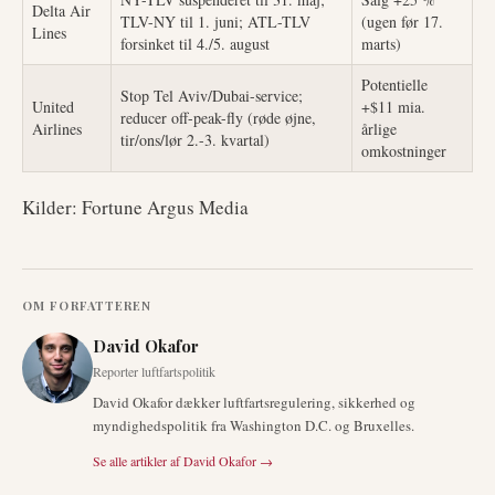
Delta Air
TLV-NY til 1. juni; ATL-TLV
(ugen før 17.
Lines
forsinket til 4./5. august
marts)
Potentielle
Stop Tel Aviv/Dubai-service;
United
+$11 mia.
reducer off-peak-fly (røde øjne,
Airlines
årlige
tir/ons/lør 2.-3. kvartal)
omkostninger
Kilder: Fortune Argus Media
OM FORFATTEREN
David Okafor
Reporter luftfartspolitik
David Okafor dækker luftfartsregulering, sikkerhed og
myndighedspolitik fra Washington D.C. og Bruxelles.
Se alle artikler af
David Okafor
→