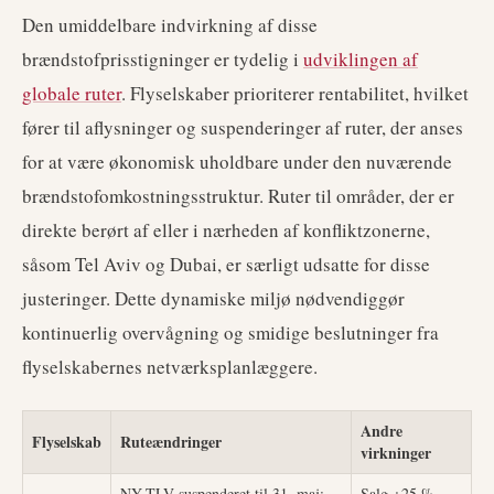
Den umiddelbare indvirkning af disse
brændstofprisstigninger er tydelig i
udviklingen af
globale ruter
. Flyselskaber prioriterer rentabilitet, hvilket
fører til aflysninger og suspenderinger af ruter, der anses
for at være økonomisk uholdbare under den nuværende
brændstofomkostningsstruktur. Ruter til områder, der er
direkte berørt af eller i nærheden af konfliktzonerne,
såsom Tel Aviv og Dubai, er særligt udsatte for disse
justeringer. Dette dynamiske miljø nødvendiggør
kontinuerlig overvågning og smidige beslutninger fra
flyselskabernes netværksplanlæggere.
Andre
Flyselskab
Ruteændringer
virkninger
NY-TLV suspenderet til 31. maj;
Salg +25 %