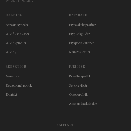
Windhoek, Namibia
DÆKNING
DATABASE
Seneste nyheder
Flyselskabsprofiler
Alle flyselskaber
Flypladsguider
Alle flypladser
Flyspecifikationer
Alle fly
Namibia Rejser
REDAKTION
JURIDISK
Vores team
Privatlivspolitik
Redaktionel politik
Servicevilkår
Kontakt
Cookiepolitik
Ansvarsfraskrivelse
EDITIONS