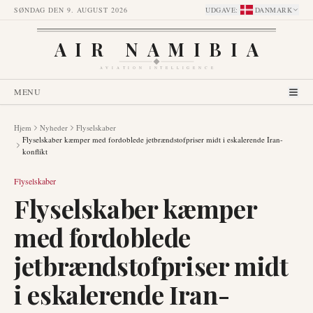
SØNDAG DEN 9. AUGUST 2026
UDGAVE
:
DANMARK
AIR NAMIBIA
AVIATION INTELLIGENCE
MENU
Hjem
Nyheder
Flyselskaber
Flyselskaber kæmper med fordoblede jetbrændstofpriser midt i eskalerende Iran-
konflikt
Flyselskaber
Flyselskaber kæmper
med fordoblede
jetbrændstofpriser midt
i eskalerende Iran-