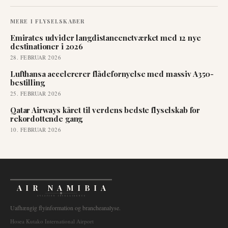
MERE I
FLYSELSKABER
Emirates udvider langdistancenetværket med 12 nye
destinationer i 2026
28. FEBRUAR 2026
Lufthansa accelererer flådefornyelse med massiv A350-
bestilling
25. FEBRUAR 2026
Qatar Airways kåret til verdens bedste flyselskab for
rekordottende gang
10. FEBRUAR 2026
AIR NAMIBIA
AVIATION INTELLIGENCE
Uafhængig flyinformation og brancheanalyse.
Hosea Kutako International Airport