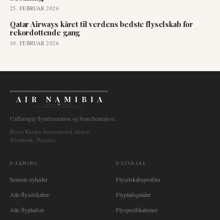
25. FEBRUAR 2026
Qatar Airways kåret til verdens bedste flyselskab for
rekordottende gang
10. FEBRUAR 2026
AIR NAMIBIA
AVIATION INTELLIGENCE
Uafhængig flyinformation og brancheanalyse.
Hosea Kutako International Airport
Windhoek, Namibia
DÆKNING
DATABASE
Seneste nyheder
Flyselskabsprofiler
Alle flyselskaber
Flypladsguider
Alle flypladser
Flyspecifikationer