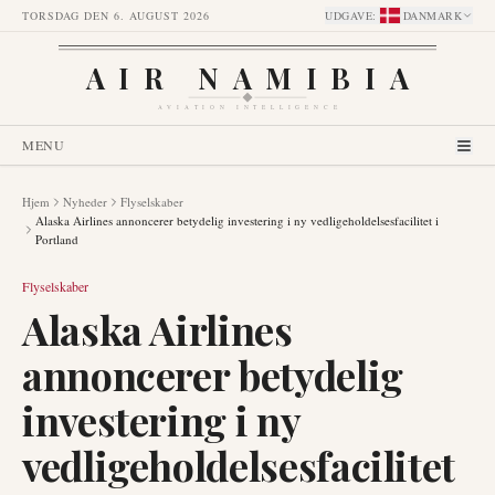
TORSDAG DEN 6. AUGUST 2026
UDGAVE
:
DANMARK
AIR NAMIBIA
AVIATION INTELLIGENCE
MENU
Hjem
Nyheder
Flyselskaber
Alaska Airlines annoncerer betydelig investering i ny vedligeholdelsesfacilitet i
Portland
Flyselskaber
Alaska Airlines
annoncerer betydelig
investering i ny
vedligeholdelsesfacilitet