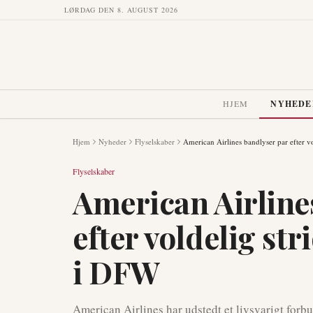
LØRDAG DEN 8. AUGUST 2026
HJEM
NYHEDE
Hjem
Nyheder
Flyselskaber
American Airlines bandlyser par efter 
Flyselskaber
American Airline
efter voldelig s
i DFW
American Airlines har udstedt et livsvarigt forb