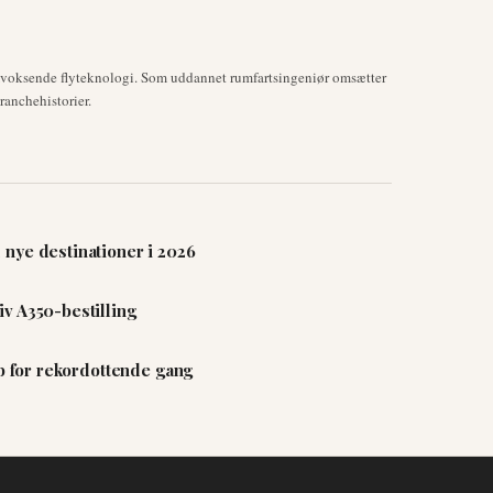
mvoksende flyteknologi. Som uddannet rumfartsingeniør omsætter
anchehistorier.
nye destinationer i 2026
v A350-bestilling
ab for rekordottende gang