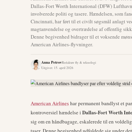
Dallas-Fort Worth International (DFW) Lufthavn 
involverede politi og tasere. Hændelsen, som fan
Cincinnati, har ført til et civilt søgsmål anlagt 
magtanvendelse og overtrædelse af offentlig sikke
Denne begivenhed bidrager til et voksende mønst
American Airlines-flyvninger.
Anna Petrov
Redaktør fly & teknologi
Udgivet
:
15. april 2026
American Airlines
har permanent bandlyst et par 
Dallas-Fort Worth Int
kontroversiel hændelse i
sig om en håndbagage, eskalerede til en voldelig
taser. Denne begivenhed udfoldede sig under det