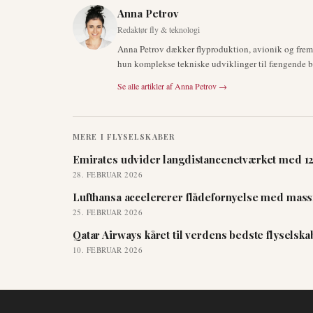
Anna Petrov
Redaktør fly & teknologi
Anna Petrov dækker flyproduktion, avionik og fre
hun komplekse tekniske udviklinger til fængende br
Se alle artikler af
Anna Petrov
→
MERE I
FLYSELSKABER
Emirates udvider langdistancenetværket med 12 
28. FEBRUAR 2026
Lufthansa accelererer flådefornyelse med massi
25. FEBRUAR 2026
Qatar Airways kåret til verdens bedste flyselsk
10. FEBRUAR 2026