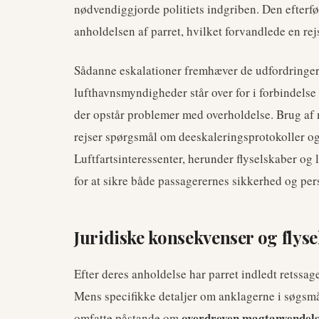
nødvendiggjorde politiets indgriben. Den efterføl
anholdelsen af parret, hvilket forvandlede en rejs
Sådanne eskalationer fremhæver de udfordringer
lufthavnsmyndigheder står over for i forbindelse
der opstår problemer med overholdelse. Brug af ma
rejser spørgsmål om deeskaleringsprotokoller og
Luftfartsinteressenter, herunder flyselskaber og
for at sikre både passagerernes sikkerhed og per
Juridiske konsekvenser og flys
Efter deres anholdelse har parret indledt retssag
Mens specifikke detaljer om anklagerne i søgsmål
overdreven magtanvendel
omfatte påstande om