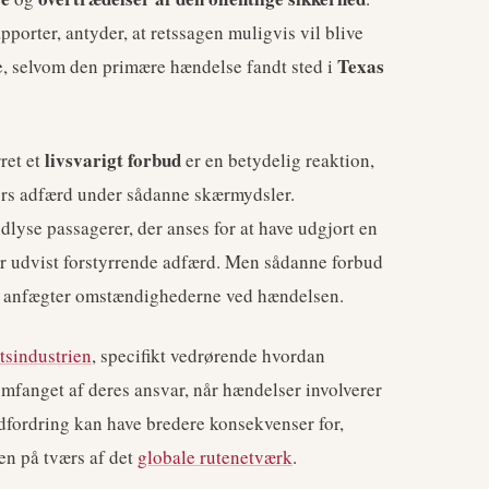
apporter, antyder, at retssagen muligvis vil blive
Texas
rne, selvom den primære hændelse fandt sted i
livsvarigt forbud
ret et
er en betydelig reaktion,
rers adfærd under sådanne skærmydsler.
ndlyse passagerer, der anses for at have udgjort en
ar udvist forstyrrende adfærd. Men sådanne forbud
rer anfægter omstændighederne ved hændelsen.
rtsindustrien
, specifikt vedrørende hvordan
mfanget af deres ansvar, når hændelser involverer
dfordring kan have bredere konsekvenser for,
en på tværs af det
globale rutenetværk
.