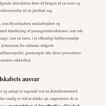
gende interaktion førte til brugen af en taser og
eforstyrrelse til en juridisk sag.
, som flyselskabets medarbejdere og
 med håndtering af passagerinteraktioner, især når
gt, især en taser, i et offentligt lufthavnsmiljø
 kriterierne for sådanne indgreb.
 lufthavnspoliti, gennemgår ofte deres procedurer
sonalets sikkerhed.
elskabets ansvar
er og anlagt et søgsmål ved en distriktsdomstol.
et stadig er ved at dukke op, rapporteres de at
se
overtrædelser af den offentlige sikkerhed
og
.