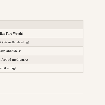
las-Fort Worth)
i
(via mellemlanding)
aser, anholdelse
t forbud mod parret
gsmål anlagt