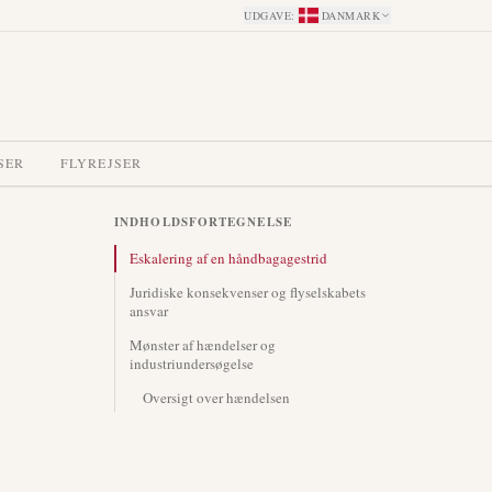
UDGAVE
:
DANMARK
SER
FLYREJSER
INDHOLDSFORTEGNELSE
Eskalering af en håndbagagestrid
Juridiske konsekvenser og flyselskabets
ansvar
Mønster af hændelser og
industriundersøgelse
Oversigt over hændelsen