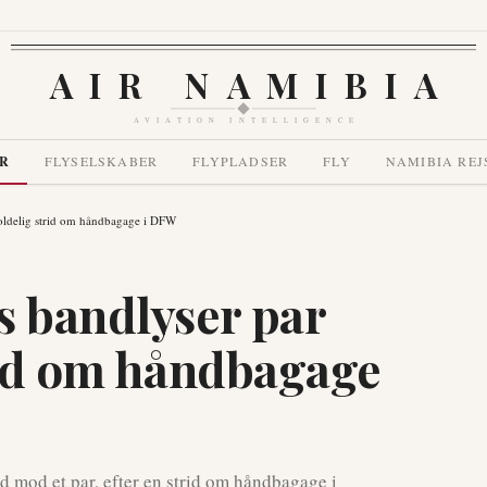
AIR NAMIBIA
AVIATION INTELLIGENCE
R
FLYSELSKABER
FLYPLADSER
FLY
NAMIBIA REJ
voldelig strid om håndbagage i DFW
s bandlyser par
trid om håndbagage
ud mod et par, efter en strid om håndbagage i