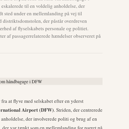
eskalerede til en voldelig anholdelse, der
dt sted under en mellemlanding på vej til
ved distriktsdomstolen, der påstår overdreven
rhed af flyselskabets personale og politiet.
er af passagerrelaterede hændelser observeret på
fra at flyve med selskabet efter en yderst
ernational Airport (DFW)
. Striden, der centrerede
 anholdelse, der involverede politi og brug af en
, der var tænkt som en mellemlanding for parret på