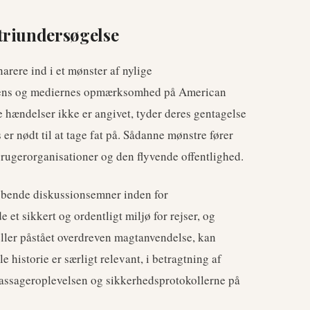
triundersøgelse
arere ind i et mønster af nylige
edens og mediernes opmærksomhed på American
e hændelser ikke er angivet, tyder deres gentagelse
er nødt til at tage fat på. Sådanne mønstre fører
rbrugerorganisationer og den flyvende offentlighed.
løbende diskussionsemner inden for
e et sikkert og ordentligt miljø for rejser, og
eller påstået overdreven magtanvendelse, kan
 historie er særligt relevant, i betragtning af
passageroplevelsen og sikkerhedsprotokollerne på