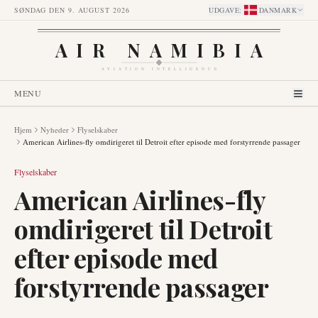
SØNDAG DEN 9. AUGUST 2026
UDGAVE
:
DANMARK
AIR NAMIBIA
AVIATION INTELLIGENCE
MENU
Hjem
Nyheder
Flyselskaber
American Airlines-fly omdirigeret til Detroit efter episode med forstyrrende passager
Flyselskaber
American Airlines-fly
omdirigeret til Detroit
efter episode med
forstyrrende passager