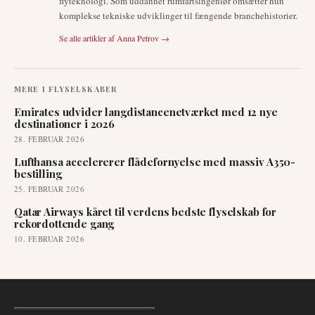
flyteknologi. Som uddannet rumfartsingeniør omsætter hun
komplekse tekniske udviklinger til fængende branchehistorier.
Se alle artikler af
Anna Petrov
→
MERE I
FLYSELSKABER
Emirates udvider langdistancenetværket med 12 nye
destinationer i 2026
28. FEBRUAR 2026
Lufthansa accelererer flådefornyelse med massiv A350-
bestilling
25. FEBRUAR 2026
Qatar Airways kåret til verdens bedste flyselskab for
rekordottende gang
10. FEBRUAR 2026