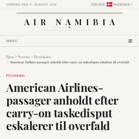
SØNDAG DEN 9. AUGUST 2026
UDGAVE
:
DANMARK
AIR NAMIBIA
AVIATION INTELLIGENCE
MENU
Hjem
Nyheder
Flyselskaber
American Airlines-passager anholdt efter carry-on taskedisput eskalerer til overfald
Flyselskaber
American Airlines-
passager anholdt efter
carry-on taskedisput
eskalerer til overfald