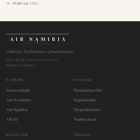
10. FEBRUAR 2026
AIR NAMIBIA
AVIATION INTELLIGENCE
Uafhængig flyinformation og brancheanalyse.
Hosea Kutako International Airport
Windhoek, Namibia
DÆKNING
DATABASE
Seneste nyheder
Flyselskabsprofiler
Alle flyselskaber
Flypladsguider
Alle flypladser
Flyspecifikationer
Alle fly
Namibia Rejser
REDAKTION
JURIDISK