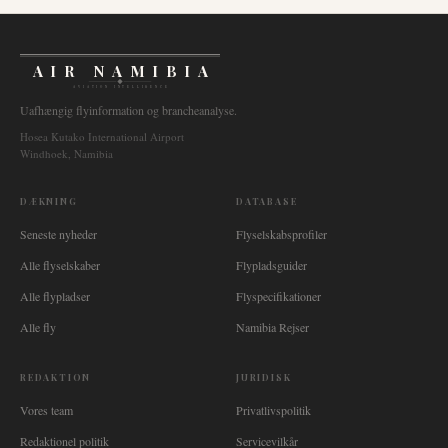
AIR NAMIBIA
AVIATION INTELLIGENCE
Uafhængig flyinformation og brancheanalyse.
Hosea Kutako International Airport
Windhoek, Namibia
DÆKNING
DATABASE
Seneste nyheder
Flyselskabsprofiler
Alle flyselskaber
Flypladsguider
Alle flypladser
Flyspecifikationer
Alle fly
Namibia Rejser
REDAKTION
JURIDISK
Vores team
Privatlivspolitik
Redaktionel politik
Servicevilkår