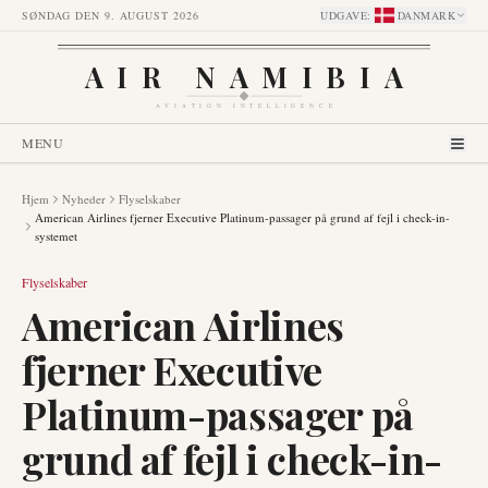
SØNDAG DEN 9. AUGUST 2026
UDGAVE
:
DANMARK
AIR NAMIBIA
AVIATION INTELLIGENCE
MENU
Hjem
Nyheder
Flyselskaber
American Airlines fjerner Executive Platinum-passager på grund af fejl i check-in-
systemet
Flyselskaber
American Airlines
fjerner Executive
Platinum-passager på
grund af fejl i check-in-