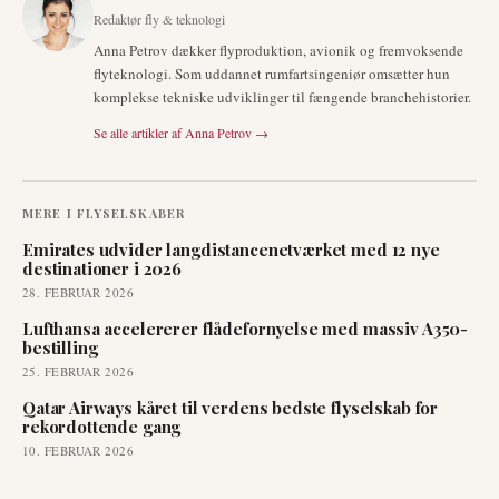
Redaktør fly & teknologi
Anna Petrov dækker flyproduktion, avionik og fremvoksende
flyteknologi. Som uddannet rumfartsingeniør omsætter hun
komplekse tekniske udviklinger til fængende branchehistorier.
Se alle artikler af
Anna Petrov
→
MERE I
FLYSELSKABER
Emirates udvider langdistancenetværket med 12 nye
destinationer i 2026
28. FEBRUAR 2026
Lufthansa accelererer flådefornyelse med massiv A350-
bestilling
25. FEBRUAR 2026
Qatar Airways kåret til verdens bedste flyselskab for
rekordottende gang
10. FEBRUAR 2026