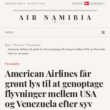
SØNDAG DEN 9. AUGUST 2026
UDGAVE
:
DANMARK
AIR NAMIBIA
AVIATION INTELLIGENCE
MENU
Hjem
Nyheder
Flyselskaber
American Airlines får grønt lys til at genoptage flyvninger mellem USA og Venezuela
efter syv års pause
Flyselskaber
American Airlines får
grønt lys til at genoptage
flyvninger mellem USA
og Venezuela efter syv