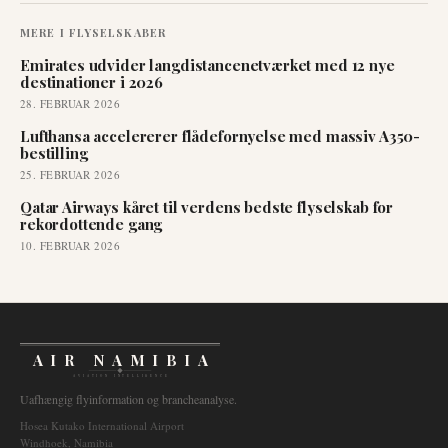
MERE I
FLYSELSKABER
Emirates udvider langdistancenetværket med 12 nye
destinationer i 2026
28. FEBRUAR 2026
Lufthansa accelererer flådefornyelse med massiv A350-
bestilling
25. FEBRUAR 2026
Qatar Airways kåret til verdens bedste flyselskab for
rekordottende gang
10. FEBRUAR 2026
AIR NAMIBIA
AVIATION INTELLIGENCE
Uafhængig flyinformation og brancheanalyse.
Hosea Kutako International Airport
Windhoek, Namibia