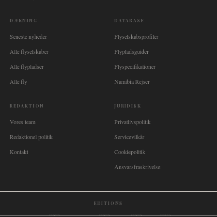
DÆKNING
DATABASE
Seneste nyheder
Flyselskabsprofiler
Alle flyselskaber
Flypladsguider
Alle flypladser
Flyspecifikationer
Alle fly
Namibia Rejser
REDAKTION
JURIDISK
Vores team
Privatlivspolitik
Redaktionel politik
Servicevilkår
Kontakt
Cookiepolitik
Ansvarsfraskrivelse
EDITIONS