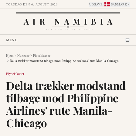
TORSDAG DEN 6. AUGUST 2026
UDGAVE
:
DANMARK
AIR NAMIBIA
AVIATION INTELLIGENCE
MENU
Hjem
Nyheder
Flyselskaber
Delta trækker modstand tilbage mod Philippine Airlines’ rute Manila-Chicago
Flyselskaber
Delta trækker modstand
tilbage mod Philippine
Airlines’ rute Manila-
Chicago