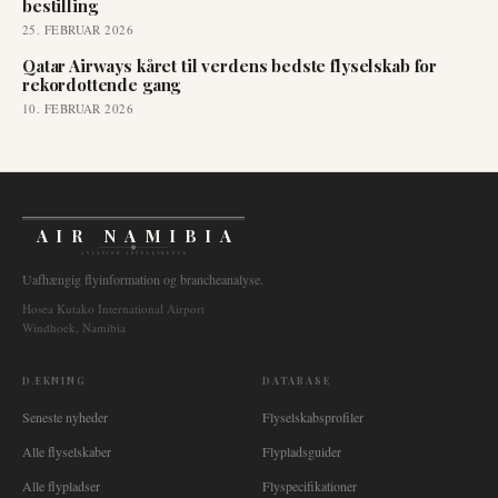
bestilling
25. FEBRUAR 2026
Qatar Airways kåret til verdens bedste flyselskab for
rekordottende gang
10. FEBRUAR 2026
AIR NAMIBIA
AVIATION INTELLIGENCE
Uafhængig flyinformation og brancheanalyse.
Hosea Kutako International Airport
Windhoek, Namibia
DÆKNING
DATABASE
Seneste nyheder
Flyselskabsprofiler
Alle flyselskaber
Flypladsguider
Alle flypladser
Flyspecifikationer