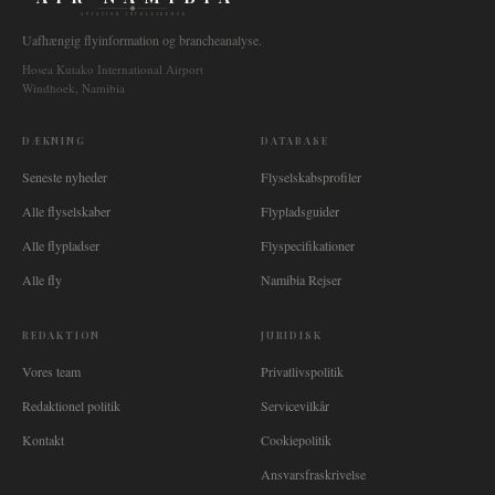
AVIATION INTELLIGENCE
Uafhængig flyinformation og brancheanalyse.
Hosea Kutako International Airport
Windhoek, Namibia
DÆKNING
DATABASE
Seneste nyheder
Flyselskabsprofiler
Alle flyselskaber
Flypladsguider
Alle flypladser
Flyspecifikationer
Alle fly
Namibia Rejser
REDAKTION
JURIDISK
Vores team
Privatlivspolitik
Redaktionel politik
Servicevilkår
Kontakt
Cookiepolitik
Ansvarsfraskrivelse