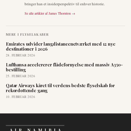
bringer han et insiderperspektiv til enhver historie.
Se alle artikler af
James Thornton
→
MERE I
FLYSELSKABER
Emirates udvider langdistancenetværket med 12 nye
destinationer i 2026
28. FEBRUAR 2026
Lufthansa accelererer flådefornyelse med massiv A350-
bestilling
25. FEBRUAR 2026
Qatar Airways kåret til verdens bedste flyselskab for
rekordottende gang
10. FEBRUAR 2026
AIR NAMIBIA