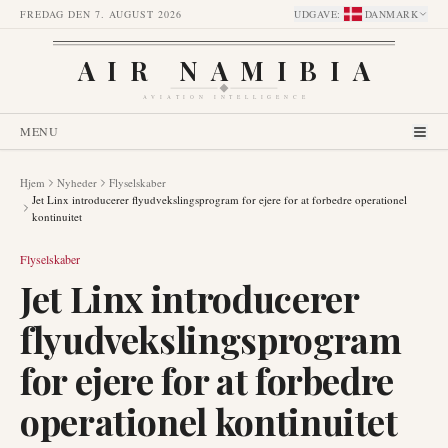
FREDAG DEN 7. AUGUST 2026
UDGAVE
:
DANMARK
AIR NAMIBIA
AVIATION INTELLIGENCE
MENU
Hjem
Nyheder
Flyselskaber
Jet Linx introducerer flyudvekslingsprogram for ejere for at forbedre operationel
kontinuitet
Flyselskaber
Jet Linx introducerer
flyudvekslingsprogram
for ejere for at forbedre
operationel kontinuitet