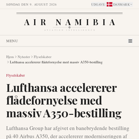
SØNDAG DEN 9. AUGUST 2026
UDGAVE
:
DANMARK
AIR NAMIBIA
AVIATION INTELLIGENCE
MENU
Hjem
Nyheder
Flyselskaber
Lufthansa accelererer flådefornyelse med massiv A350-bestilling
Flyselskaber
Lufthansa accelererer
flådefornyelse med
massiv A350-bestilling
Lufthansa Group har afgivet en banebrydende bestilling
på 40 Airbus A350, der accelererer moderniseringen af