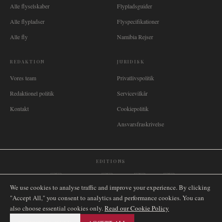
Alle flyselskaber
Flypladsguider
Alle flypladser
Flyspecifikationer
Alle fly
Namibia Rejser
REDAKTION
JURIDISK
Vores team
Privatlivspolitik
Redaktionel politik
Servicevilkår
Kontakt
Cookiepolitik
Ansvarsfraskrivelse
EDITIONS
🌐
International
🇬🇧
United Kingdom
🇦🇺
Australia
🇨🇦
Canada
🇳🇿
New Zealand
We use cookies to analyse traffic and improve your experience. By clicking
🇿🇦
South Africa
🇸🇬
Singapore
🇩🇪
Deutschland
🇳🇱
Nederland
🇫🇷
France
"Accept All," you consent to analytics and performance cookies. You can
🇮🇹
Italia
🇪🇸
España
🇧🇷
Brasil
🇸🇪
Sverige
🇳🇴
Norge
🇩🇰
Danmark
also choose essential cookies only.
Read our Cookie Policy