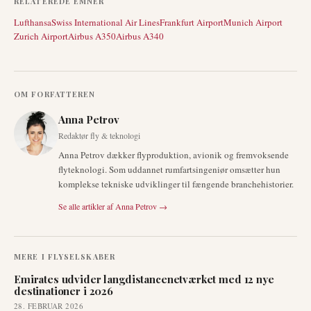
RELATEREDE EMNER
Lufthansa
Swiss International Air Lines
Frankfurt Airport
Munich Airport
Zurich Airport
Airbus A350
Airbus A340
OM FORFATTEREN
Anna Petrov
Redaktør fly & teknologi
Anna Petrov dækker flyproduktion, avionik og fremvoksende
flyteknologi. Som uddannet rumfartsingeniør omsætter hun
komplekse tekniske udviklinger til fængende branchehistorier.
Se alle artikler af
Anna Petrov
→
MERE I
FLYSELSKABER
Emirates udvider langdistancenetværket med 12 nye
destinationer i 2026
28. FEBRUAR 2026