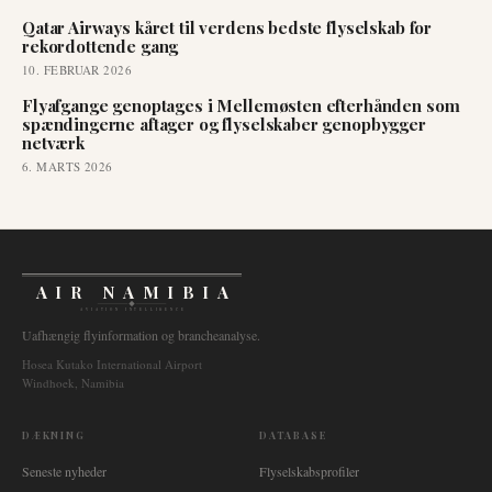
Qatar Airways kåret til verdens bedste flyselskab for
rekordottende gang
10. FEBRUAR 2026
Flyafgange genoptages i Mellemøsten efterhånden som
spændingerne aftager og flyselskaber genopbygger
netværk
6. MARTS 2026
AIR NAMIBIA
AVIATION INTELLIGENCE
Uafhængig flyinformation og brancheanalyse.
Hosea Kutako International Airport
Windhoek, Namibia
DÆKNING
DATABASE
Seneste nyheder
Flyselskabsprofiler