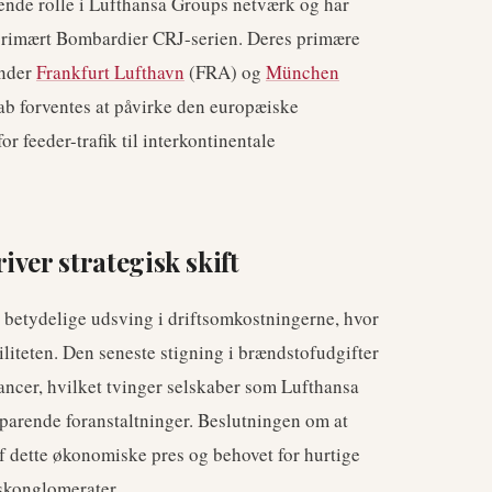
rende rolle i Lufthansa Groups netværk og har
, primært Bombardier CRJ-serien. Deres primære
under
Frankfurt Lufthavn
(FRA) og
München
b forventes at påvirke den europæiske
or feeder-trafik til interkontinentale
ver strategisk skift
 betydelige udsving i driftsomkostningerne, hvor
iliteten. Den seneste stigning i brændstofudgifter
lancer, hvilket tvinger selskaber som Lufthansa
parende foranstaltninger. Beslutningen om at
f dette økonomiske pres og behovet for hurtige
bskonglomerater.