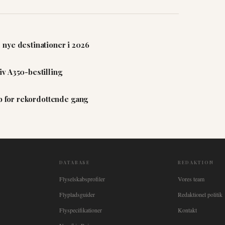
nye destinationer i 2026
v A350-bestilling
ab for rekordottende gang
DATABASE
REDAKTION
Flyselskabsprofiler
Vores team
Flypladsguider
Redaktionel politik
Flyspecifikationer
Kontakt