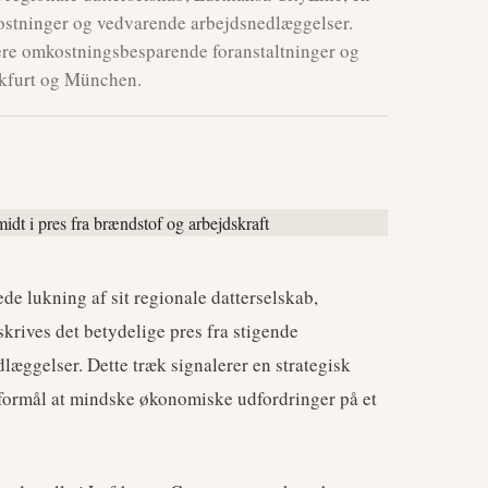
ostninger og vedvarende arbejdsnedlæggelser.
dere omkostningsbesparende foranstaltninger og
nkfurt og München.
 lukning af sit regionale datterselskab,
skrives det betydelige pres fra stigende
læggelser. Dette træk signalerer en strategisk
 formål at mindske økonomiske udfordringer på et