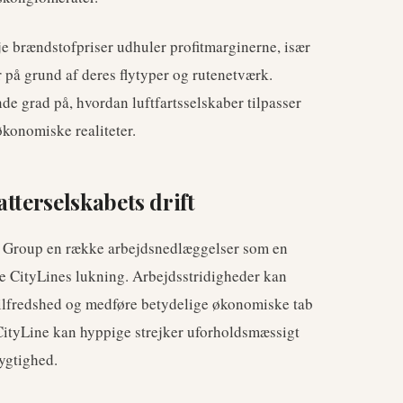
e brændstofpriser udhuler profitmarginerne, især
r på grund af deres flytyper og rutenetværk.
nde grad på, hvordan luftfartsselskaber tilpasser
økonomiske realiteter.
tterselskabets drift
 Group en række arbejdsnedlæggelser som en
e CityLines lukning. Arbejdsstridigheder kan
rutilfredshed og medføre betydelige økonomiske tab
m CityLine kan hyppige strejker uforholdsmæssigt
dygtighed.