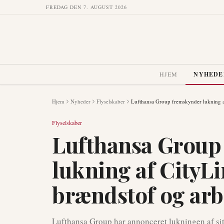
FREDAG DEN 7. AUGUST 2026
HJEM
NYHEDE
Hjem
Nyheder
Flyselskaber
Lufthansa Group fremskynder lukning af
Flyselskaber
Lufthansa Group
lukning af CityLi
brændstof og arb
Lufthansa Group har annonceret lukningen af sit