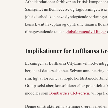
Arbejdsrelationer forbliver en kritisk komponent 
Samspillet mellem ledelse og fagforeninger, især
jobsikkerhed, kan have dybdegående virkninger på
konsekvent flyveplan og opnå sine finansielle m
tilbagevendende tema i
globale ruteudviklinger
o
Implikationer for Lufthansa Gr
Lukningen af Lufthansa CityLine vil nødvendiggør
betjent af datterselskabet. Selvom annonceringen 
rimeligt at forvente, at nogle kortdistanceforbin
Group-selskaber, konsolideret eller potentielt afv
modeller som
Bombardier CRJ-serien
, vil også 
Denne omstrukturering stemmer overens med en br