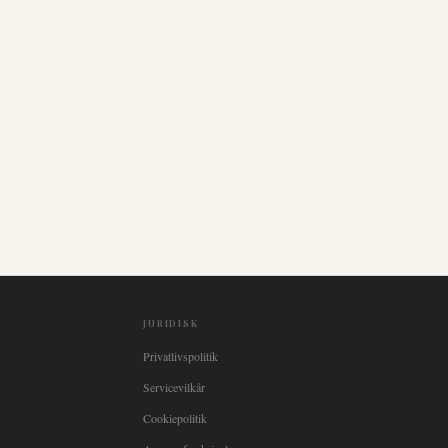
JURIDISK
Privatlivspolitik
Servicevilkår
Cookiepolitik