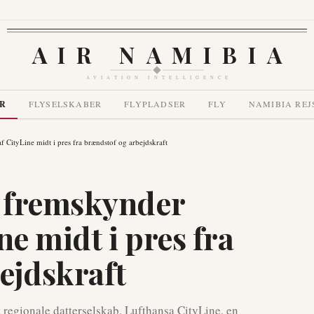
AIR NAMIBIA
AVIATION INTELLIGENCE
R
FLYSELSKABER
FLYPLADSER
FLY
NAMIBIA REJ
 CityLine midt i pres fra brændstof og arbejdskraft
 fremskynder
ne midt i pres fra
ejdskraft
 regionale datterselskab, Lufthansa CityLine, en