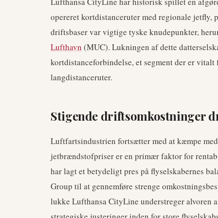
Lufthansa CityLine har historisk spillet en afgø
opereret kortdistanceruter med regionale jetfly
driftsbaser var vigtige tyske knudepunkter, her
Lufthavn
(MUC). Lukningen af dette datterselska
kortdistanceforbindelse, et segment der er vitalt f
langdistanceruter.
Stigende driftsomkostninger dri
Luftfartsindustrien fortsætter med at kæmpe med
jetbrændstofpriser er en primær faktor for rentab
har lagt et betydeligt pres på flyselskabernes ba
Group til at gennemføre strenge omkostningsbes
lukke Lufthansa CityLine understreger alvoren a
strategiske justeringer inden for store flyselska