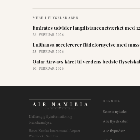
MERE I
FLYSELSKABER
Emirates udvider langdistancenetværket med 12 
28. FEBRUAR 2026
Lufthansa accelererer flådefornyelse med massi
25. FEBRUAR 2026
Qatar Airways kåret til verdens bedste flyselsk
10. FEBRUAR 2026
DÆKNING
AIR NAMIBIA
AVIATION INTELLIGENCE
Seneste nyheder
Uafhængig flyinformation og
Alle flyselskaber
brancheanalyse.
Hosea Kutako International Airport
Alle flypladser
Windhoek, Namibia