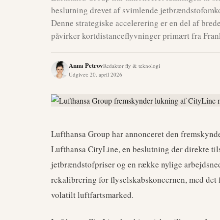
beslutning drevet af svimlende jetbrændstofomk
Denne strategiske accelerering er en del af bre
påvirker kortdistanceflyvninger primært fra Fra
Anna Petrov
Redaktør fly & teknologi
Udgivet
:
20. april 2026
Lufthansa Group har annonceret den fremskyndede
Lufthansa CityLine, en beslutning der direkte til
jetbrændstofpriser og en række nylige arbejdsned
rekalibrering for flyselskabskoncernen, med det
volatilt luftfartsmarked.