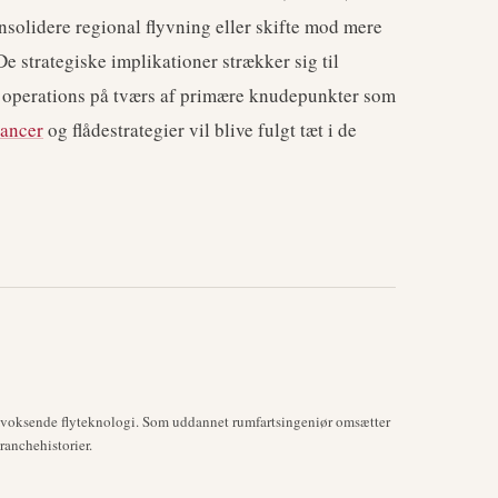
onsolidere regional flyvning eller skifte mod mere
 De strategiske implikationer strækker sig til
 operations på tværs af primære knudepunkter som
rancer
og flådestrategier vil blive fulgt tæt i de
mvoksende flyteknologi. Som uddannet rumfartsingeniør omsætter
anchehistorier.