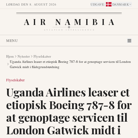
LØRDAG DEN 8. AUGUST 2026
UDGAVE
:
DANMARK
AIR NAMIBIA
AVIATION INTELLIGENCE
MENU
Hjem
Nyheder
Flyselskaber
Uganda Airlines leaser et etiopisk Boeing 787-8 for at genoptage servicen til London
Gatwick midt i flådegrundstødning
Flyselskaber
Uganda Airlines leaser et
etiopisk Boeing 787-8 for
at genoptage servicen til
London Gatwick midt i