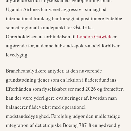
afgørende skridt i flyselskabets genopretningsplan.
Uganda Airlines har været aggressiv i sin jagt på
international trafik og har forsøgt at positionere Entebbe
som et regionalt knudepunkt for Østafrika.
Opretholdelsen af forbindelsen til
London Gatwick
er
afgørende for, at denne hub-and-spoke-model forbliver
levedygtig.
Brancheanalytikere antyder, at den nuværende
grundstødning tjener som en lektion i flåderedundans.
Efterhånden som flyselskabet ser mod 2026 og fremefter,
kan der være yderligere evalueringer af, hvordan man
balancerer flådevækst med operationel
modstandsdygtighed. Foreløbig udgør den midlertidige
integration af det etiopiske Boeing 787-8 en nødvendig