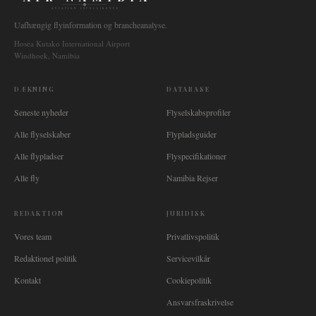
AVIATION INTELLIGENCE
Uafhængig flyinformation og brancheanalyse.
Hosea Kutako International Airport
Windhoek, Namibia
DÆKNING
DATABASE
Seneste nyheder
Flyselskabsprofiler
Alle flyselskaber
Flypladsguider
Alle flypladser
Flyspecifikationer
Alle fly
Namibia Rejser
REDAKTION
JURIDISK
Vores team
Privatlivspolitik
Redaktionel politik
Servicevilkår
Kontakt
Cookiepolitik
Ansvarsfraskrivelse