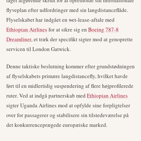
taget afgørende skridt for at opretholde sin internationale
flyveplan efter udfordringer med sin langdistanceflåde.
Flyselskabet har indgået en wet-lease-aftale med
Ethiopian Airlines
for at sikre sig en
Boeing 787-8
Dreamliner
, et træk der specifikt sigter mod at genoprette
servicen til London Gatwick.
Denne taktiske beslutning kommer efter grundstødningen
af flyselskabets primære langdistancefly, hvilket havde
ført til en midlertidig suspendering af flere højprofilerede
ruter. Ved at indgå partnerskab med
Ethiopian Airlines
sigter Uganda Airlines mod at opfylde sine forpligtelser
over for passagerer og stabilisere sin tilstedeværelse på
det konkurrenceprægede europæiske marked.