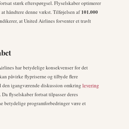
rtsat stærk efterspørgsel. Flyselskaber optimerer
101.000
t at håndtere denne vækst. Tilføjelsen af
dikerer, at United Airlines forventer et travlt
abet
irlines har betydelige konsekvenser for det
an påvirke flypriserne og tilbyde flere
 til den igangværende diskussion omkring
levering
 Da flyselskaber fortsat tilpasser deres
nne betydelige programforbedringer være et