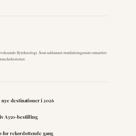
mvoksende flyteknologi. Som uddannet rumfartsingeniør omsætter
anchehistorier.
nye destinationer i 2026
v A350-bestilling
ab for rekordottende gang