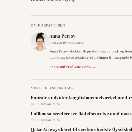
OM FORFATTEREN
Anna Petrov
Redaktør fly & teknologi
Anna Petrov dækker flyproduktion, avionik og fre
hun komplekse tekniske udviklinger til fængende br
Se alle artikler af
Anna Petrov
→
MERE I
FLYSELSKABER
Emirates udvider langdistancenetværket med 12 
28. FEBRUAR 2026
Lufthansa accelererer flådefornyelse med massi
25. FEBRUAR 2026
Qatar Airways kåret til verdens bedste flyselsk