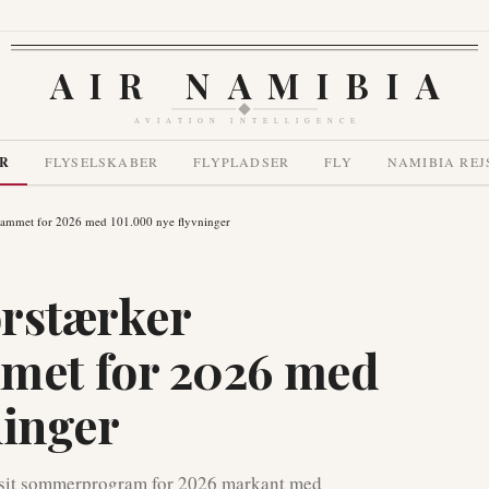
AIR NAMIBIA
AVIATION INTELLIGENCE
R
FLYSELSKABER
FLYPLADSER
FLY
NAMIBIA REJ
rammet for 2026 med 101.000 nye flyvninger
orstærker
et for 2026 med
ninger
de sit sommerprogram for 2026 markant med