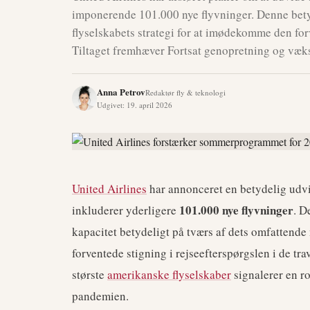
imponerende 101.000 nye flyvninger. Denne bety
flyselskabets strategi for at imødekomme den for
Tiltaget fremhæver Fortsat genopretning og vækst
Anna Petrov
Redaktør fly & teknologi
Udgivet
:
19. april 2026
United Airlines
har annonceret en betydelig udvi
101.000 nye flyvninger
inkluderer yderligere
. D
kapacitet betydeligt på tværs af dets omfatten
forventede stigning i rejseefterspørgslen i de t
største
amerikanske flyselskaber
signalerer en ro
pandemien.