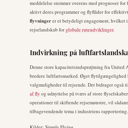
meddelelse stemmer overens med prognoser for fo
aktivt deres programmer og flyflåder for effektiv
flyvninger
er et betydeligt engagement, hvilket in
rejselandskab for
globale ruteudviklinger
.
Indvirkning på luftfartslandsk
Denne store kapacitetsindsprøjtning fra United A
bredere luftfartsmarked. Øget flytilgængelighed k
valgmuligheder til rejsende. Det bidrager også
af fly
og udnyttelse på tværs af store flyselskaber.
operationer til skiftende rejsemønstre, vil såda
tilbagevendende tema i industriens rapportering.
Kilder: Simple Flying