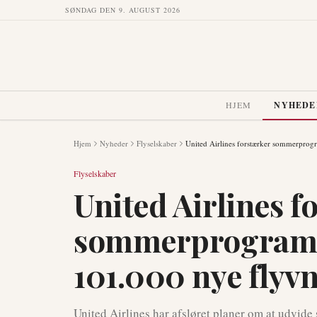
SØNDAG DEN 9. AUGUST 2026
HJEM
NYHEDE
Hjem
Nyheder
Flyselskaber
United Airlines forstærker sommerprog
Flyselskaber
United Airlines f
sommerprogramm
101.000 nye flyv
United Airlines har afsløret planer om at udvi