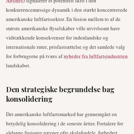
Airlines
) signalerer et potentielt skift i den
konkurrencemæssige dynamik i den stærkt koncentrerede
amerikanske luftfartssektor. En fusion mellem to af de
største amerikanske flyselskaber ville utvivlsomt have
vidtrækkende konsekvenser for indenlandske og
internationale ruter, prisfastsættelse og det samlede valg
for forbrugerne på tværs af
nyheder fra luftfartsindustrien
landskabet.
Den strategiske begrundelse bag
konsolidering
Det amerikanske luftfartsmarked har gennemgået en
betydelig konsolidering i de seneste årtier. Fortalere for
sådanne fusioner nævner ofte skalafordele, forbedret