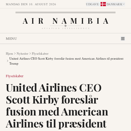
MANDAG DEN 10. AUGUST 2026
UDGAVE
:
DANMARK
AIR NAMIBIA
AVIATION INTELLIGENCE
MENU
Hjem
Nyheder
Flyselskaber
United Airlines CEO Scott Kirby foreslår fusion med American Airlines til præsident
Trump
Flyselskaber
United Airlines CEO
Scott Kirby foreslår
fusion med American
Airlines til præsident