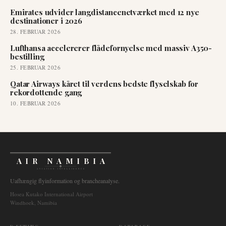
Emirates udvider langdistancenetværket med 12 nye
destinationer i 2026
28. FEBRUAR 2026
Lufthansa accelererer flådefornyelse med massiv A350-
bestilling
25. FEBRUAR 2026
Qatar Airways kåret til verdens bedste flyselskab for
rekordottende gang
10. FEBRUAR 2026
AIR NAMIBIA
AVIATION INTELLIGENCE
Uafhængig flyinformation og brancheanalyse.
Hosea Kutako International Airport
Windhoek, Namibia