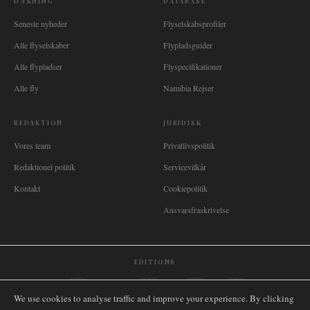
DÆKNING
DATABASE
Seneste nyheder
Flyselskabsprofiler
Alle flyselskaber
Flypladsguider
Alle flypladser
Flyspecifikationer
Alle fly
Namibia Rejser
REDAKTION
JURIDISK
Vores team
Privatlivspolitik
Redaktionel politik
Servicevilkår
Kontakt
Cookiepolitik
Ansvarsfraskrivelse
EDITIONS
🌐
International
🇬🇧
United Kingdom
🇦🇺
Australia
🇨🇦
Canada
🇳🇿
New Zealand
We use cookies to analyse traffic and improve your experience. By clicking
🇿🇦
South Africa
🇸🇬
Singapore
🇩🇪
Deutschland
🇳🇱
Nederland
🇫🇷
France