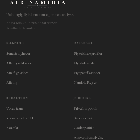
AIR NAMIBIA
AVIATION INTELLIGENCE
Uafhængig flyinformation og brancheanalyse.
Hosea Kutako International Airport
Windhoek, Namibia
DÆKNING
DATABASE
Seneste nyheder
Flyselskabsprofiler
Alle flyselskaber
Flypladsguider
Alle flypladser
Flyspecifikationer
Alle fly
Namibia Rejser
REDAKTION
JURIDISK
Vores team
Privatlivspolitik
Redaktionel politik
Servicevilkår
Kontakt
Cookiepolitik
Ansvarsfraskrivelse