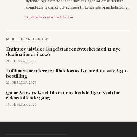
flyteknologi. Som uddannet rumfartsingeniør omsætter hun
komplekse tekniske udviklinger til fængende branchehistorier.
Se alle artikler af
Anna Petrov
→
MERE I
FLYSELSKABER
Emirates udvider langdistancenetværket med 12 nye
destinationer i 2026
28. FEBRUAR 2026
Lufthansa accelererer flådefornyelse med massiv A350-
bestilling
25. FEBRUAR 2026
Qatar Airways kåret til verdens bedste flyselskab for
rekordottende gang
10. FEBRUAR 2026