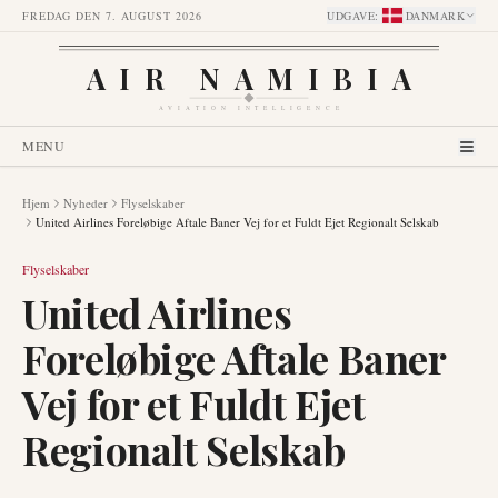
FREDAG DEN 7. AUGUST 2026
UDGAVE
:
DANMARK
AIR NAMIBIA
AVIATION INTELLIGENCE
MENU
Hjem
Nyheder
Flyselskaber
United Airlines Foreløbige Aftale Baner Vej for et Fuldt Ejet Regionalt Selskab
Flyselskaber
United Airlines
Foreløbige Aftale Baner
Vej for et Fuldt Ejet
Regionalt Selskab