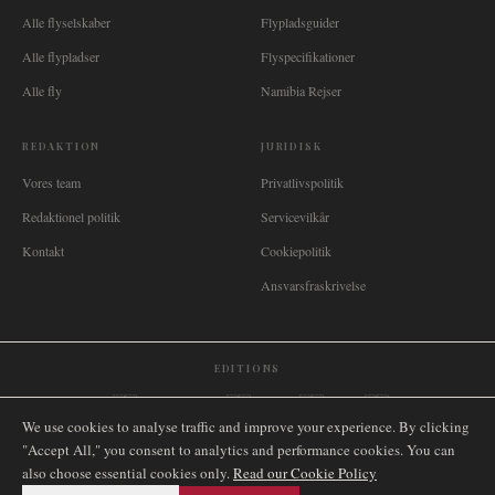
Alle flyselskaber
Flypladsguider
Alle flypladser
Flyspecifikationer
Alle fly
Namibia Rejser
REDAKTION
JURIDISK
Vores team
Privatlivspolitik
Redaktionel politik
Servicevilkår
Kontakt
Cookiepolitik
Ansvarsfraskrivelse
EDITIONS
🌐
International
🇬🇧
United Kingdom
🇦🇺
Australia
🇨🇦
Canada
🇳🇿
New Zealand
We use cookies to analyse traffic and improve your experience. By clicking
🇿🇦
South Africa
🇸🇬
Singapore
🇩🇪
Deutschland
🇳🇱
Nederland
🇫🇷
France
"Accept All," you consent to analytics and performance cookies. You can
🇮🇹
Italia
🇪🇸
España
🇧🇷
Brasil
🇸🇪
Sverige
🇳🇴
Norge
🇩🇰
Danmark
also choose essential cookies only.
Read our Cookie Policy