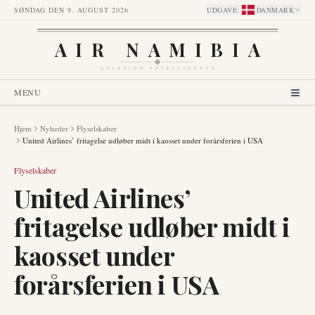
SØNDAG DEN 9. AUGUST 2026
UDGAVE
:
DANMARK
AIR NAMIBIA
AVIATION INTELLIGENCE
MENU
Hjem
Nyheder
Flyselskaber
United Airlines’ fritagelse udløber midt i kaosset under forårsferien i USA
Flyselskaber
United Airlines’
fritagelse udløber midt i
kaosset under
forårsferien i USA