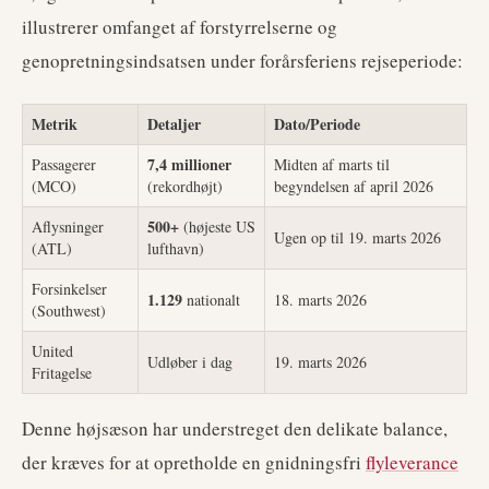
illustrerer omfanget af forstyrrelserne og
genopretningsindsatsen under forårsferiens rejseperiode:
Metrik
Detaljer
Dato/Periode
7,4 millioner
Passagerer
Midten af marts til
(MCO)
(rekordhøjt)
begyndelsen af april 2026
500+
Aflysninger
(højeste US
Ugen op til 19. marts 2026
(ATL)
lufthavn)
Forsinkelser
1.129
nationalt
18. marts 2026
(Southwest)
United
Udløber i dag
19. marts 2026
Fritagelse
Denne højsæson har understreget den delikate balance,
der kræves for at opretholde en gnidningsfri
flyleverance