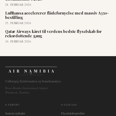
28. FEBRUAR 2026
Lufthansa accelererer flådefornyelse med massiv A350-
bestilling
25. FEBRUAR 2026
Qatar Airways kåret til verdens bedste flyselskab for
rekordottende gang
10. FEBRUAR 2026
AIR NAMIBIA
AVIATION INTELLIGENCE
Uafhængig flyinformation og brancheanalyse.
Hosea Kutako International Airport
Windhoek, Namibia
DÆKNING
DATABASE
Seneste nyheder
Flyselskabsprofiler