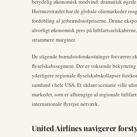
betydelig økonomisk modvind: dramatisk øgede 
Hormuzstrædet har de globale oliemarkeder reager
fordobling af jetbrændstofpriserne. Denne ekspon
alvorligt økonomisk pres på luftfartsselskaberne,
strammere marginer.
De stigende brændstofomkostninger forværrer eks
flyselskabssegment. Der er voksende bekymring fo
yderligere regionale flyselskabskollapser foreko
samfund i hele USA. Et sådant scenarie ville uf
markeder, som er afhængige af regionale luftfart
internationale flyrejse netværk.
United Airlines navigerer forst