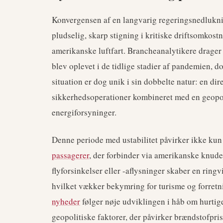
Konvergensen af en langvarig regeringsnedlukning
pludselig, skarp stigning i kritiske driftsomkos
amerikanske luftfart. Brancheanalytikere drager p
blev oplevet i de tidlige stadier af pandemien, d
situation er dog unik i sin dobbelte natur: en dir
sikkerhedsoperationer kombineret med en geopoli
energiforsyninger.
Denne periode med ustabilitet påvirker ikke ku
passagerer
, der forbinder via amerikanske knude
flyforsinkelser eller -aflysninger skaber en ringv
hvilket vækker bekymring for turisme og forretni
nyheder
følger nøje udviklingen i håb om hurti
geopolitiske faktorer, der påvirker brændstofpris