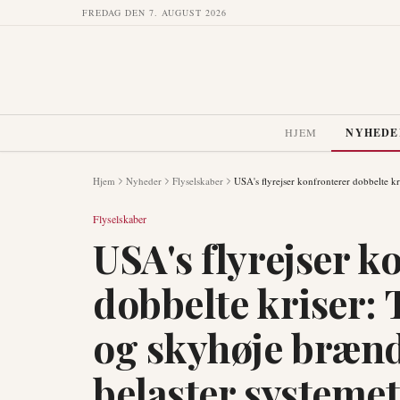
FREDAG DEN 7. AUGUST 2026
HJEM
NYHEDE
Hjem
Nyheder
Flyselskaber
USA's flyrejser konfronterer dobbelte k
Flyselskaber
USA's flyrejser k
dobbelte kriser:
og skyhøje brænd
belaster systemet