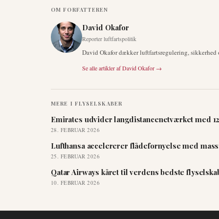
OM FORFATTEREN
David Okafor
Reporter luftfartspolitik
David Okafor dækker luftfartsregulering, sikkerhed
Se alle artikler af
David Okafor
→
MERE I
FLYSELSKABER
Emirates udvider langdistancenetværket med 12 
28. FEBRUAR 2026
Lufthansa accelererer flådefornyelse med massi
25. FEBRUAR 2026
Qatar Airways kåret til verdens bedste flyselsk
10. FEBRUAR 2026