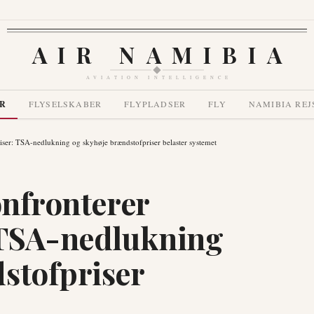
AIR NAMIBIA
AVIATION INTELLIGENCE
R
FLYSELSKABER
FLYPLADSER
FLY
NAMIBIA REJ
riser: TSA-nedlukning og skyhøje brændstofpriser belaster systemet
onfronterer
 TSA-nedlukning
stofpriser