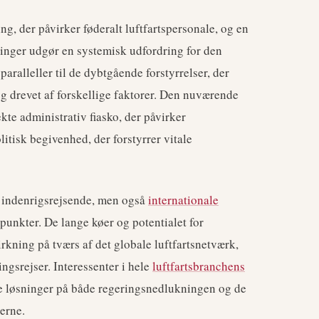
, der påvirker føderalt luftfartspersonale, og en
tninger udgør en systemisk udfordring for den
aralleller til de dybtgående forstyrrelser, der
og drevet af forskellige faktorer. Den nuværende
ekte administrativ fiasko, der påvirker
tisk begivenhed, der forstyrrer vitale
n indenrigsrejsende, men også
internationale
punkter. De lange køer og potentialet for
irkning på tværs af det globale luftfartsnetværk,
ngsrejser. Interessenter i hele
luftfartsbranchens
ge løsninger på både regeringsnedlukningen og de
erne.