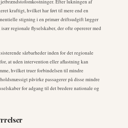
jetbrændstofomkostninger. Efter lukningen af
et kraftigt, hvilket har ført til mere end en
entielle stigning i en primær driftsudgift lægger
 især regionale flyselskaber, der ofte opererer med
isterende sårbarheder inden for det regionale
r, at uden intervention eller aflastning kan
mme, hvilket truer forbindelsen til mindre
orholdsmæssigt påvirke passagerer på disse mindre
sselskaber for adgang til det bredere nationale og
yrrelser