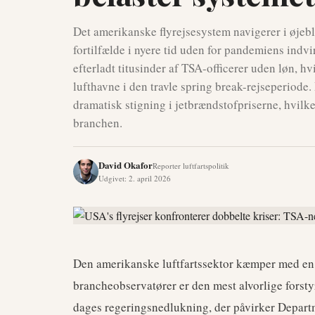
Det amerikanske flyrejsesystem navigerer i øjebl
fortilfælde i nyere tid uden for pandemiens indv
efterladt titusinder af TSA-officerer uden løn, hvi
lufthavne i den travle spring break-rejseperiode
dramatisk stigning i jetbrændstofpriserne, hvilk
branchen.
David Okafor
Reporter luftfartspolitik
Udgivet
:
2. april 2026
Den amerikanske luftfartssektor kæmper med en s
brancheobservatører er den mest alvorlige forsty
dages regeringsnedlukning, der påvirker Depart