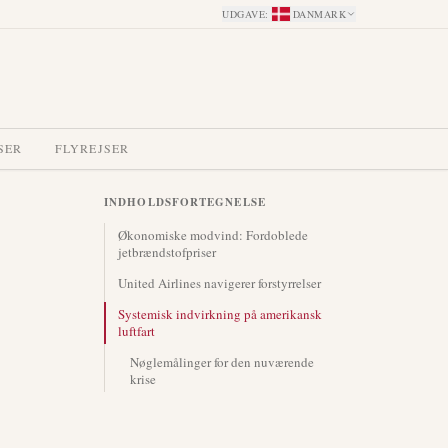
UDGAVE
:
DANMARK
SER
FLYREJSER
INDHOLDSFORTEGNELSE
Økonomiske modvind: Fordoblede
jetbrændstofpriser
United Airlines navigerer forstyrrelser
Systemisk indvirkning på amerikansk
luftfart
Nøglemålinger for den nuværende
krise