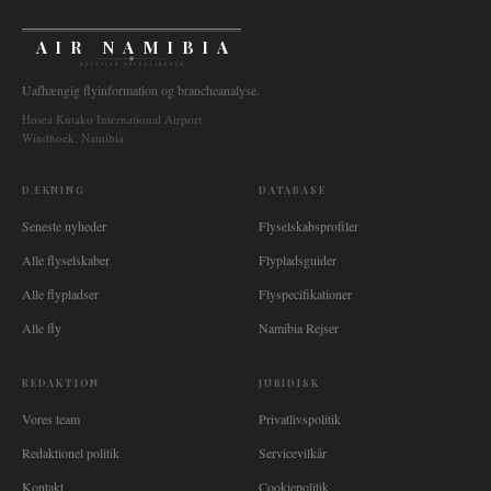
AIR NAMIBIA
AVIATION INTELLIGENCE
Uafhængig flyinformation og brancheanalyse.
Hosea Kutako International Airport
Windhoek, Namibia
DÆKNING
DATABASE
Seneste nyheder
Flyselskabsprofiler
Alle flyselskaber
Flypladsguider
Alle flypladser
Flyspecifikationer
Alle fly
Namibia Rejser
REDAKTION
JURIDISK
Vores team
Privatlivspolitik
Redaktionel politik
Servicevilkår
Kontakt
Cookiepolitik