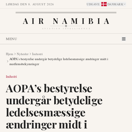
LØRDAG DEN 8. AUGUST 2026
UDGAVE
:
DANMARK
AIR NAMIBIA
AVIATION INTELLIGENCE
MENU
Hjem
Nyheder
Industri
AOPA’s bestyrelse undergår betydelige ledelsesmæssige ændringer midt i
medlemsbekymringer
Industri
AOPA’s bestyrelse
undergår betydelige
ledelsesmæssige
ændringer midt i