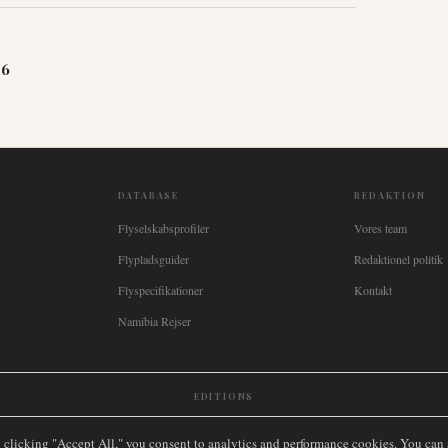
26
DATABASE
REDAKTION
Flyselskabsprofiler
Vores team
Flypladsguider
Redaktionel politik
Flyspecifikationer
Kontakt
Namibia Rejser
EDITIONS
New Zealand
🇿🇦
South Africa
🇸🇬
Singapore
🇩🇪
Deutschland
🇳🇱
Nederland
🇫🇷
France
🇮
y clicking "Accept All," you consent to analytics and performance cookies. You can