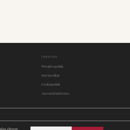
JURIDISK
Privatlivspolitik
Servicevilkår
Cookiepolitik
Ansvarsfraskrivelse

Italia
🇪🇸
España
🇧🇷
Brasil
🇸🇪
Sverige
🇳🇴
Norge
🇩🇰
Danmark
 also choose