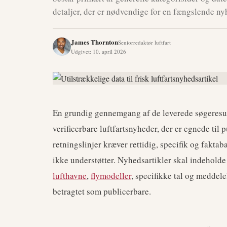
detaljer, der er nødvendige for en fængslende ny
James Thornton
Seniorredaktør luftfart
Udgivet
:
10. april 2026
En grundig gennemgang af de leverede søgeresul
verificerbare luftfartsnyheder, der er egnede til
retningslinjer kræver rettidig, specifik og fakta
ikke understøtter. Nyhedsartikler skal indehold
lufthavne
,
flymodeller
, specifikke tal og meddele
betragtet som publicerbare.