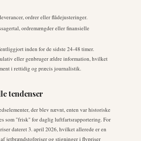
 leverancer, ordrer eller flådejusteringer.
sagertal, ordremængder eller finansielle
entliggjort inden for de sidste 24-48 timer.
lativ eller genbruger ældre information, hvilket
t i rettidig og præcis journalistik.
le tendenser
edselementer, der blev nævnt, enten var historiske
es som "frisk" for daglig luftfartsrapportering. For
iser dateret 3. april 2026, hvilket allerede er en
f jetbrændstofpriser og stigninger i flypriser