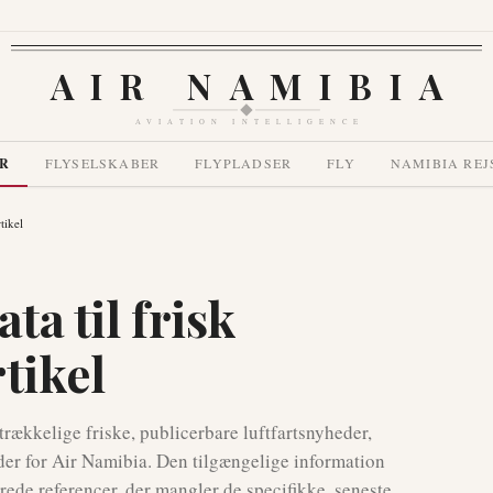
AIR NAMIBIA
AVIATION INTELLIGENCE
R
FLYSELSKABER
FLYPLADSER
FLY
NAMIBIA REJ
tikel
ta til frisk
tikel
strækkelige friske, publicerbare luftfartsnyheder,
der for Air Namibia. Den tilgængelige information
rede referencer, der mangler de specifikke, seneste