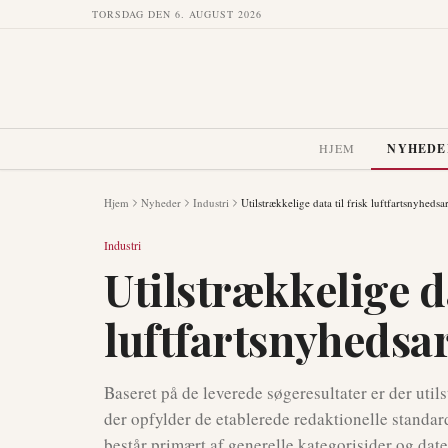
TORSDAG DEN 6. AUGUST 2026
HJEM
NYHEDE
Hjem
Nyheder
Industri
Utilstrækkelige data til frisk luftfartsnyhedsar
Industri
Utilstrækkelige da
luftfartsnyhedsar
Baseret på de leverede søgeresultater er der util
der opfylder de etablerede redaktionelle standar
består primært af generelle kategorisider og date