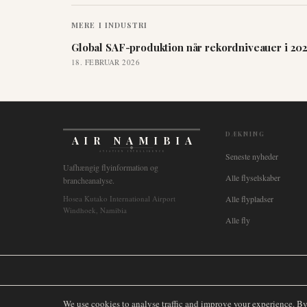
MERE I
INDUSTRI
Global SAF-produktion når rekordniveauer i 20
18. FEBRUAR 2026
DÆKNING
AIR NAMIBIA
AVIATION INTELLIGENCE
Seneste nyheder
Uafhængig flyinformation og
Alle flyselskaber
brancheanalyse.
Hosea Kutako International Airport
Alle flypladser
Windhoek, Namibia
Alle fly
🌐
International
🇬🇧
United Kingdom
🇦🇺
Australia
🇨🇦
Canada
🇳🇿
We use cookies to analyse traffic and improve your experience. B