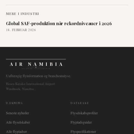
MERE I
INDUSTRI
Global SAF-produktion når rekordniveauer i 2026
18. FEBRUAR 2026
AIR NAMIBIA
AVIATION INTELLIGENCE
Uafhængig flyinformation og brancheanalyse.
Hosea Kutako International Airport
Windhoek, Namibia
DÆKNING
DATABASE
Seneste nyheder
Flyselskabsprofiler
Alle flyselskaber
Flypladsguider
Alle flypladser
Flyspecifikationer