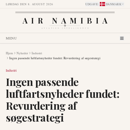
LØRDAG DEN 8. AUGUST 2026
UDGAVE
:
DANMARK
AIR NAMIBIA
AVIATION INTELLIGENCE
MENU
Hjem
Nyheder
Industri
Ingen passende luftfartsnyheder fundet: Revurdering af søgestrategi
Industri
Ingen passende
luftfartsnyheder fundet:
Revurdering af
søgestrategi