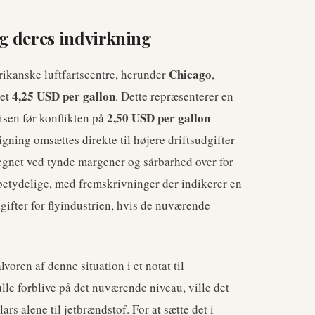
g deres indvirkning
Chicago
rikanske luftfartscentre, herunder
,
4,25 USD per gallon
ået
. Dette repræsenterer en
2,50 USD per gallon
sen før konflikten på
igning omsættes direkte til højere driftsudgifter
etegnet ved tynde margener og sårbarhed over for
etydelige, med fremskrivninger der indikerer en
gifter for flyindustrien, hvis de nuværende
oren af denne situation i et notat til
lle forblive på det nuværende niveau, ville det
ars alene til jetbrændstof. For at sætte det i