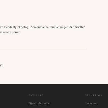
mvoksende flyteknologi. Som uddannet rumfartsingeniør omsætter
anchehistorier.
26
DATABASE
REDAKTION
Flyselskabsprofiler
Vores team