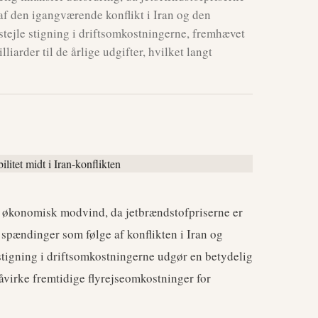
t af den igangværende konflikt i Iran og den
tejle stigning i driftsomkostningerne, fremhævet
liarder til de årlige udgifter, hvilket langt
ig økonomisk modvind, da jetbrændstofpriserne er
e spændinger som følge af konflikten i Iran og
tigning i driftsomkostningerne udgør en betydelig
påvirke fremtidige flyrejseomkostninger for