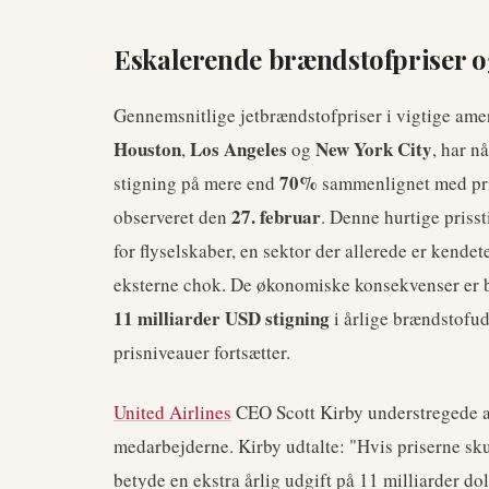
Eskalerende brændstofpriser o
Gennemsnitlige jetbrændstofpriser i vigtige ame
Houston
Los Angeles
New York City
,
og
, har n
70%
stigning på mere end
sammenlignet med pri
27. februar
observeret den
. Denne hurtige prisst
for flyselskaber, en sektor der allerede er kend
eksterne chok. De økonomiske konsekvenser er b
11 milliarder USD stigning
i årlige brændstofud
prisniveauer fortsætter.
United Airlines
CEO Scott Kirby understregede alv
medarbejderne. Kirby udtalte: "Hvis priserne sku
betyde en ekstra årlig udgift på 11 milliarder doll