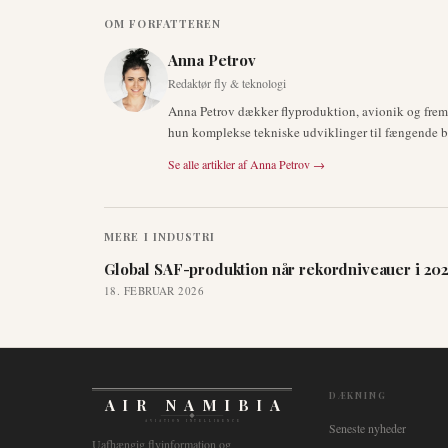
OM FORFATTEREN
Anna Petrov
Redaktør fly & teknologi
Anna Petrov dækker flyproduktion, avionik og fre
hun komplekse tekniske udviklinger til fængende br
Se alle artikler af
Anna Petrov
→
MERE I
INDUSTRI
Global SAF-produktion når rekordniveauer i 20
18. FEBRUAR 2026
DÆKNING
AIR NAMIBIA
AVIATION INTELLIGENCE
Seneste nyheder
Uafhængig flyinformation og