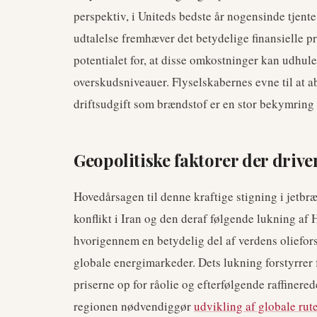
perspektiv, i Uniteds bedste år nogensinde tjent
udtalelse fremhæver det betydelige finansielle pre
potentialet for, at disse omkostninger kan udhule
overskudsniveauer. Flyselskabernes evne til at ab
driftsudgift som brændstof er en stor bekymring
Geopolitiske faktorer der drive
Hovedårsagen til denne kraftige stigning i jet
konflikt i Iran og den deraf følgende lukning af
hvorigennem en betydelig del af verdens oliefors
globale energimarkeder. Dets lukning forstyrrer
priserne op for råolie og efterfølgende raffinere
regionen nødvendiggør
udvikling af globale rut