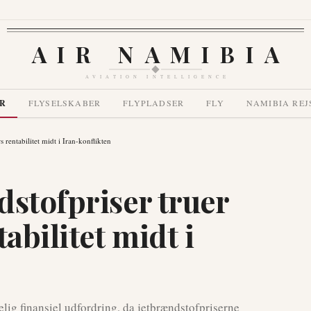
AIR NAMIBIA
AVIATION INTELLIGENCE
R
FLYSELSKABER
FLYPLADSER
FLY
NAMIBIA REJ
s rentabilitet midt i Iran-konflikten
dstofpriser truer
abilitet midt i
ig finansiel udfordring, da jetbrændstofpriserne