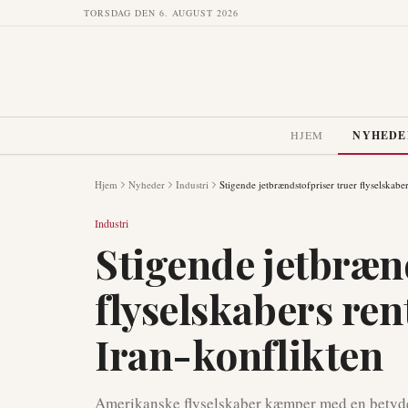
TORSDAG DEN 6. AUGUST 2026
HJEM
NYHEDE
Hjem
Nyheder
Industri
Stigende jetbrændstofpriser truer flyselskaber
Industri
Stigende jetbræn
flyselskabers rent
Iran-konflikten
Amerikanske flyselskaber kæmper med en betydel