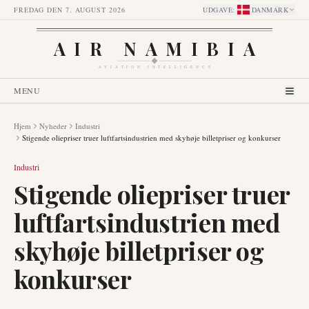
FREDAG DEN 7. AUGUST 2026
UDGAVE
:
DANMARK
AIR NAMIBIA
AVIATION INTELLIGENCE
MENU
Hjem
Nyheder
Industri
Stigende oliepriser truer luftfartsindustrien med skyhøje billetpriser og konkurser
Industri
Stigende oliepriser truer
luftfartsindustrien med
skyhøje billetpriser og
konkurser