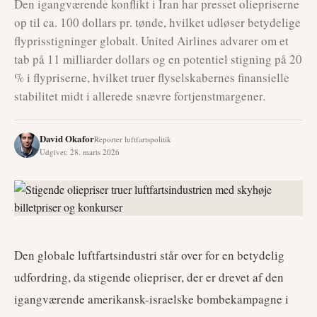
Den igangværende konflikt i Iran har presset oliepriserne
op til ca. 100 dollars pr. tønde, hvilket udløser betydelige
flyprisstigninger globalt. United Airlines advarer om et
tab på 11 milliarder dollars og en potentiel stigning på 20
% i flypriserne, hvilket truer flyselskabernes finansielle
stabilitet midt i allerede snævre fortjenstmargener.
David Okafor
Reporter luftfartspolitik
Udgivet
:
28. marts 2026
Den globale luftfartsindustri står over for en betydelig
udfordring, da stigende oliepriser, der er drevet af den
igangværende amerikansk-israelske bombekampagne i