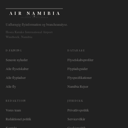
AIR NAMIBIA
AVIATION INTELLIGENCE
Uafhængig flyinformation og brancheanalyse.
Hosea Kutako International Airport
Windhoek, Namibia
DÆKNING
DATABASE
Seneste nyheder
Flyselskabsprofiler
Alle flyselskaber
Flypladsguider
Alle flypladser
Flyspecifikationer
Alle fly
Namibia Rejser
REDAKTION
JURIDISK
Vores team
Privatlivspolitik
Redaktionel politik
Servicevilkår
Kontakt
Cookiepolitik