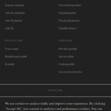
Seneste nyheder
Flyselskabsprofiler
Alle flyselskaber
Flypladsguider
Alle flypladser
Flyspecifikationer
Alle fly
Namibia Rejser
REDAKTION
JURIDISK
Vores team
Privatlivspolitik
Redaktionel politik
Servicevilkår
Kontakt
Cookiepolitik
Ansvarsfraskrivelse
EDITIONS
🌐
International
🇬🇧
United Kingdom
🇦🇺
Australia
🇨🇦
Canada
🇳🇿
New Zealand
We use cookies to analyse traffic and improve your experience. By clicking
🇿🇦
South Africa
🇸🇬
Singapore
🇩🇪
Deutschland
🇳🇱
Nederland
🇫🇷
France
"Accept All," you consent to analytics and performance cookies. You can
🇮🇹
Italia
🇪🇸
España
🇧🇷
Brasil
🇸🇪
Sverige
🇳🇴
Norge
🇩🇰
Danmark