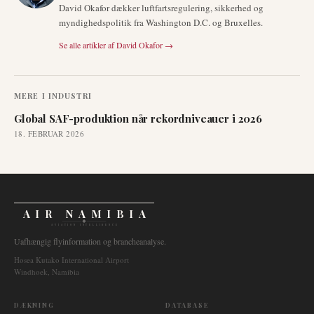
David Okafor dækker luftfartsregulering, sikkerhed og
myndighedspolitik fra Washington D.C. og Bruxelles.
Se alle artikler af
David Okafor
→
MERE I
INDUSTRI
Global SAF-produktion når rekordniveauer i 2026
18. FEBRUAR 2026
AIR NAMIBIA
AVIATION INTELLIGENCE
Uafhængig flyinformation og brancheanalyse.
Hosea Kutako International Airport
Windhoek, Namibia
DÆKNING
DATABASE