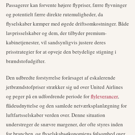
Passagerer kan forvente højere flypriser, færre flyvninger
og potentielt færre direkte rutemuligheder, da
flyselskaber kæmper med øgede driftsomkostninger. Både
lavprisselskaber og dem, der tilbyder premium-
kabinetjenester, vil sandsynligvis justere deres
prisstrategier for at opveje den betydelige stigning i
brændstofudgifter.
Den udbredte forstyrrelse forårsaget af eskalerende
jetbrændstofpriser strækker sig ud over United Airlines
og peger på en udfordrende periode for
flyleverancer
,
flådeudnyttelse og den samlede netværksplanlægning for
luftfartsselskaber verden over. Denne situation
understreger de snævre margener, der ofte styres inden
for branchen, og flyselskabsøkonomiens følsomhed over