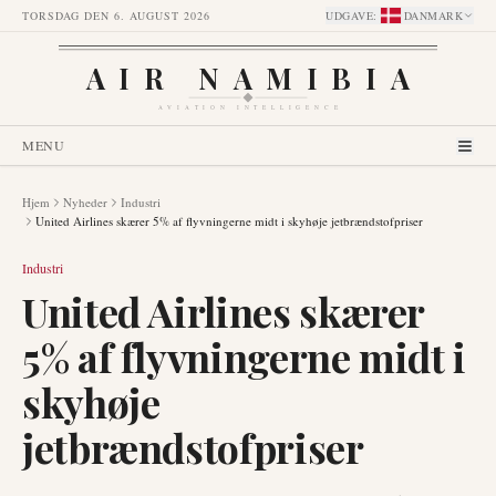
TORSDAG DEN 6. AUGUST 2026
UDGAVE
:
DANMARK
AIR NAMIBIA
AVIATION INTELLIGENCE
MENU
Hjem
Nyheder
Industri
United Airlines skærer 5% af flyvningerne midt i skyhøje jetbrændstofpriser
Industri
United Airlines skærer
5% af flyvningerne midt i
skyhøje
jetbrændstofpriser