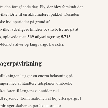
ra den foregående dag. Fly, der blev forskudt den
vilket førte til en akkumuleret pukkel. Desuden
iske hvileperioder på grund af
vilket yderligere hindrer bestræbelserne på at
569 aflysninger
5.713
ts, oplevede man
og
oblemets alvor og langvarige karakter.
sagerpåvirkning
edlukningen lægger en enorm belastning på
æmper med at håndtere tidsplaner, ombooke
et fører til længere ventetider ved
dt rejsende. Kombinationen af høj efterspørgsel
rdringer skaber en perfekt storm for