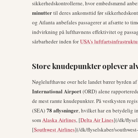
sikkerhedskontrollerne, hvor embedsmænd anbefal
minutter
til deres ankomsttid før sikkerhedskon
og Atlanta anbefales passagerer at afsætte to tim
indvirkning på lufthavnens effektivitet og passa
sårbarheder inden for
USA's luftfartsinfrastruktu
Store knudepunkter oplever al
Nøglelufthavne over hele landet bærer byrden af 
International Airport
(ORD) alene rapportered
de mest ramte knudepunkter. På vestkysten regi
78 aflysninger
(SEA)
, hvilket har en betydelig 
som
Alaska Airlines
, [
Delta Air Lines
](/dk/flyse
[
Southwest Airlines
](/dk/flyselskaber/southwest-