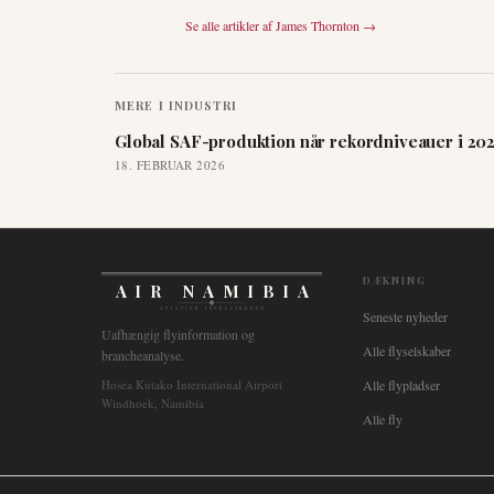
Se alle artikler af
James Thornton
→
MERE I
INDUSTRI
Global SAF-produktion når rekordniveauer i 20
18. FEBRUAR 2026
DÆKNING
AIR NAMIBIA
AVIATION INTELLIGENCE
Seneste nyheder
Uafhængig flyinformation og
Alle flyselskaber
brancheanalyse.
Hosea Kutako International Airport
Alle flypladser
Windhoek, Namibia
Alle fly