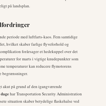
ligt på landsplan.
dfordringer
tende periode med luftfarts-kaos. Fem samtidige
det, hvilket skaber farlige flyveforhold og
komplikation forårsager et hedekuppel over det
peraturer for marts i vigtige knudepunkter som
eme temperaturer kan reducere flymotorens
le begrænsninger.
gt akut på grund af den igangværende
 dage
har Transportation Security Administration
sete situation skaber betydelige flaskehalse ved