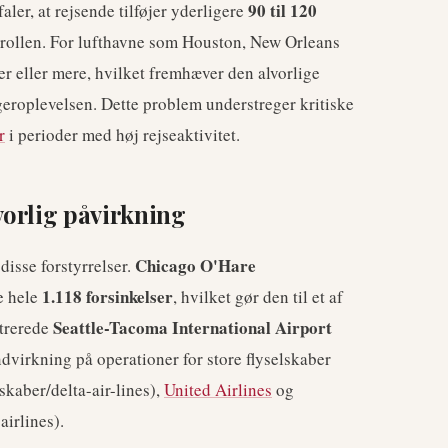
90 til 120
er, at rejsende tilføjer yderligere
trollen. For lufthavne som Houston, New Orleans
er eller mere, hvilket fremhæver den alvorlige
geroplevelsen. Dette problem understreger kritiske
r
i perioder med høj rejseaktivitet.
vorlig påvirkning
Chicago O'Hare
disse forstyrrelser.
1.118 forsinkelser
e hele
, hvilket gør den til et af
Seattle-Tacoma International Airport
strerede
indvirkning på operationer for store flyselskaber
lskaber/delta-air-lines),
United Airlines
og
airlines).