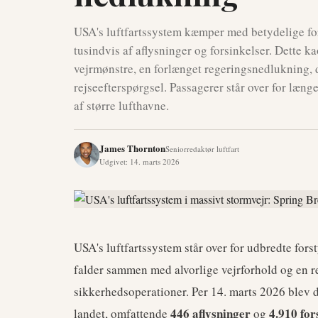
USA's luftfartssystem kæmper med betydelige fo
tusindvis af aflysninger og forsinkelser. Dette 
vejrmønstre, en forlænget regeringsnedlukning, 
rejseefterspørgsel. Passagerer står over for læng
af større lufthavne.
James Thornton
Seniorredaktør luftfart
Udgivet
:
14. marts 2026
USA's luftfartssystem står over for udbredte fors
falder sammen med alvorlige vejrforhold og en r
sikkerhedsoperationer. Per 14. marts 2026 blev de
446 aflysninger
4.910 for
landet, omfattende
og