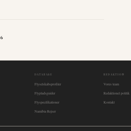
26
DATABASE
REDAKTION
Flyselskabsprofiler
Vores team
Flypladsguider
Redaktionel politik
Flyspecifikationer
Kontakt
Namibia Rejser