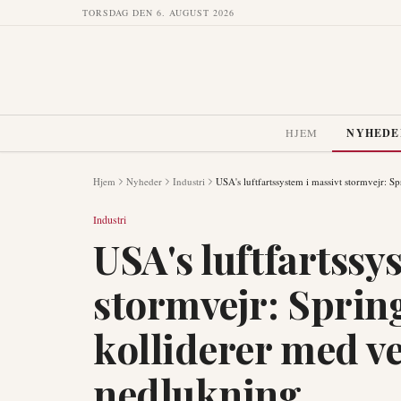
TORSDAG DEN 6. AUGUST 2026
HJEM
NYHEDE
Hjem
Nyheder
Industri
USA's luftfartssystem i massivt stormvejr: 
Industri
USA's luftfartssy
stormvejr: Sprin
kolliderer med v
nedlukning