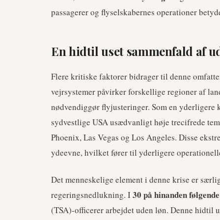
passagerer og flyselskabernes operationer betyde
En hidtil uset sammenfald af u
Flere kritiske faktorer bidrager til denne omfat
vejrsystemer påvirker forskellige regioner af lan
nødvendiggør flyjusteringer. Som en yderligere 
sydvestlige USA usædvanligt høje trecifrede tem
Phoenix, Las Vegas og Los Angeles. Disse ekstr
ydeevne, hvilket fører til yderligere operationel
Det menneskelige element i denne krise er særli
30 på hinanden følgende
regeringsnedlukning. I
(TSA)-officerer arbejdet uden løn. Denne hidtil u