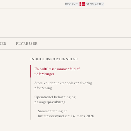
UDGAVE
:
DANMARK
SER
FLYREJSER
INDHOLDSFORTEGNELSE
En hidtil uset sammenfald af
udfordringer
Store knudepunkter oplever alvorlig
påvirkning
Operationel belastning og
passagerpåvirkning
Sammenfatning af
luftfartsforstyrrelser: 14. marts 2026