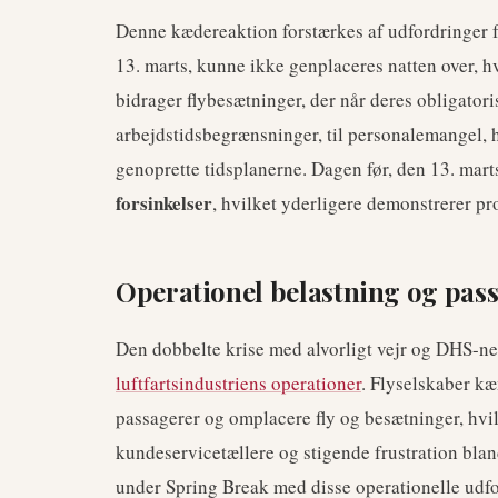
Denne kædereaktion forstærkes af udfordringer f
13. marts, kunne ikke genplaceres natten over, h
bidrager flybesætninger, der når deres obligator
arbejdstidsbegrænsninger, til personalemangel, h
genoprette tidsplanerne. Dagen før, den 13. mar
forsinkelser
, hvilket yderligere demonstrerer pr
Operationel belastning og pas
Den dobbelte krise med alvorligt vejr og DHS-n
luftfartsindustriens operationer
. Flyselskaber k
passagerer og omplacere fly og besætninger, hvilk
kundeservicetællere og stigende frustration blan
under Spring Break med disse operationelle udfo