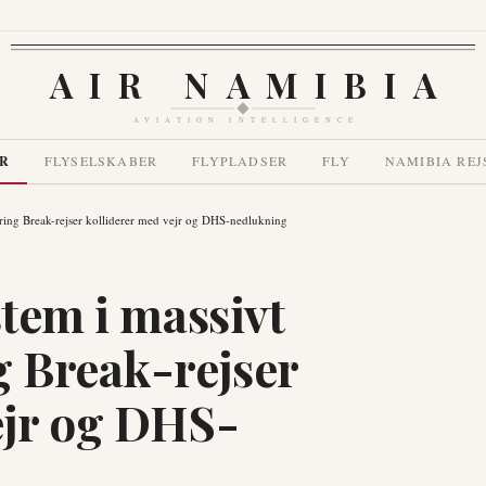
AIR NAMIBIA
AVIATION INTELLIGENCE
R
FLYSELSKABER
FLYPLADSER
FLY
NAMIBIA REJ
Spring Break-rejser kolliderer med vejr og DHS-nedlukning
stem i massivt
g Break-rejser
ejr og DHS-