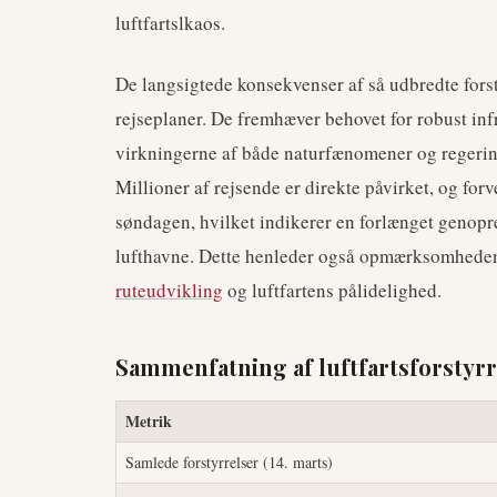
luftfartslkaos.
De langsigtede konsekvenser af så udbredte fors
rejseplaner. De fremhæver behovet for robust in
virkningerne af både naturfænomener og regerin
Millioner af rejsende er direkte påvirket, og for
søndagen, hvilket indikerer en forlænget genopre
lufthavne. Dette henleder også opmærksomheden
ruteudvikling
og luftfartens pålidelighed.
Sammenfatning af luftfartsforstyrr
Metrik
Samlede forstyrrelser (14. marts)