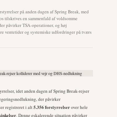
rstyrrelser på anden dagen af Spring Break, med
kaos tilskrives en sammenfald af voldsomme
der påvirker TSA-operationer, og høj
ere ventetider og systemiske udfordringer på tværs
tyrrelser, idet anden dagen af Spring Break-rejser
egeringsnedlukning, der påvirker
5.356 forstyrrelser
r registreret i alt
over hele
sinkelser
. Denne eskalerende situation påvirker