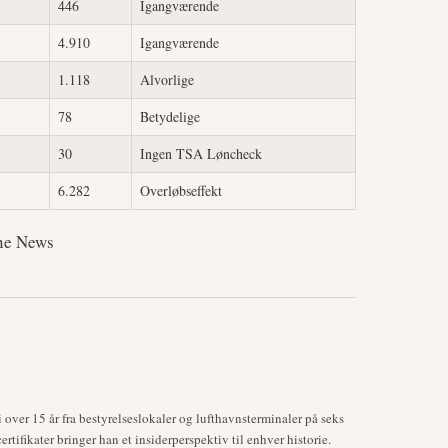
446
Igangværende
4.910
Igangværende
1.118
Alvorlige
78
Betydelige
30
Ingen TSA Løncheck
6.282
Overløbseffekt
ine News
over 15 år fra bestyrelseslokaler og lufthavnsterminaler på seks
tifikater bringer han et insiderperspektiv til enhver historie.