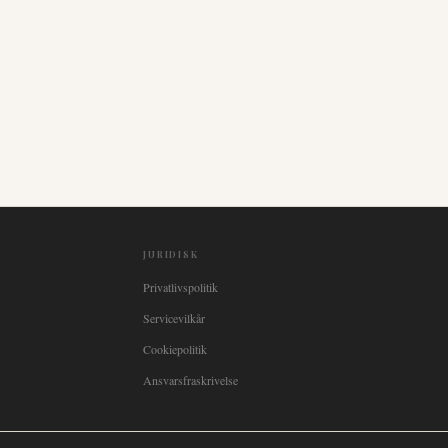
JURIDISK
Privatlivspolitik
Servicevilkår
Cookiepolitik
Ansvarsfraskrivelse