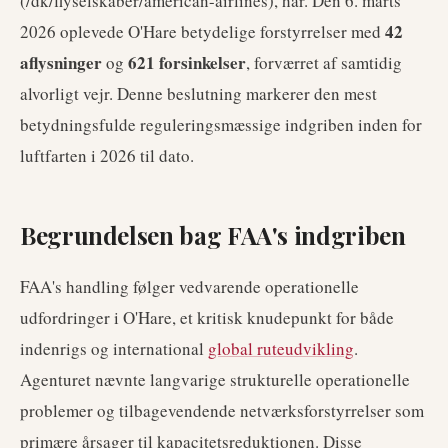
(/dk/flyselskaber/american-airlines), har. Den 6. marts
42
2026 oplevede O'Hare betydelige forstyrrelser med
aflysninger
621 forsinkelser
og
, forværret af samtidig
alvorligt vejr. Denne beslutning markerer den mest
betydningsfulde reguleringsmæssige indgriben inden for
luftfarten i 2026 til dato.
Begrundelsen bag FAA's indgriben
FAA's handling følger vedvarende operationelle
udfordringer i O'Hare, et kritisk knudepunkt for både
indenrigs og international
global ruteudvikling
.
Agenturet nævnte langvarige strukturelle operationelle
problemer og tilbagevendende netværksforstyrrelser som
primære årsager til kapacitetsreduktionen. Disse