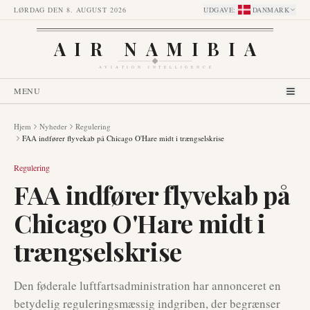
LØRDAG DEN 8. AUGUST 2026
UDGAVE
:
DANMARK
AIR NAMIBIA
AVIATION INTELLIGENCE
MENU
Hjem
Nyheder
Regulering
FAA indfører flyvekab på Chicago O'Hare midt i trængselskrise
Regulering
FAA indfører flyvekab på
Chicago O'Hare midt i
trængselskrise
Den føderale luftfartsadministration har annonceret en
betydelig reguleringsmæssig indgriben, der begrænser