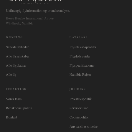
AVIATION INTELLIGENCE
Uafhængig flyinformation og brancheanalyse.
Hosea Kutako International Airport
Windhoek, Namibia
DÆKNING
DATABASE
Seneste nyheder
Flyselskabsprofiler
Alle flyselskaber
Flypladsguider
Alle flypladser
Flyspecifikationer
Alle fly
Namibia Rejser
REDAKTION
JURIDISK
Vores team
Privatlivspolitik
Redaktionel politik
Servicevilkår
Kontakt
Cookiepolitik
Ansvarsfraskrivelse