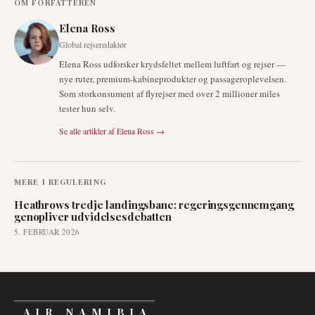
OM FORFATTEREN
Elena Ross
Global rejseredaktør
Elena Ross udforsker krydsfeltet mellem luftfart og rejser —
nye ruter, premium-kabineprodukter og passageroplevelsen.
Som storkonsument af flyrejser med over 2 millioner miles
tester hun selv.
Se alle artikler af
Elena Ross
→
MERE I
REGULERING
Heathrows tredje landingsbane: regeringsgennemgang
genopliver udvidelses­debatten
5. FEBRUAR 2026
AIR NAMIBIA