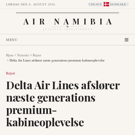
LØRDAG DEN 8. AUGUST 2026
UDGAVE
:
DANMARK
AIR NAMIBIA
AVIATION INTELLIGENCE
MENU
Hjem
Nyheder
Rejser
Delta Air Lines afslører næste generations premium-kabineoplevelse
Rejser
Delta Air Lines afslører
næste generations
premium-
kabineoplevelse