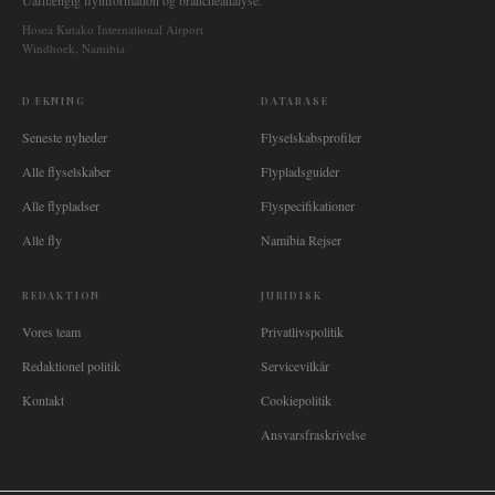
Uafhængig flyinformation og brancheanalyse.
Hosea Kutako International Airport
Windhoek, Namibia
DÆKNING
DATABASE
Seneste nyheder
Flyselskabsprofiler
Alle flyselskaber
Flypladsguider
Alle flypladser
Flyspecifikationer
Alle fly
Namibia Rejser
REDAKTION
JURIDISK
Vores team
Privatlivspolitik
Redaktionel politik
Servicevilkår
Kontakt
Cookiepolitik
Ansvarsfraskrivelse