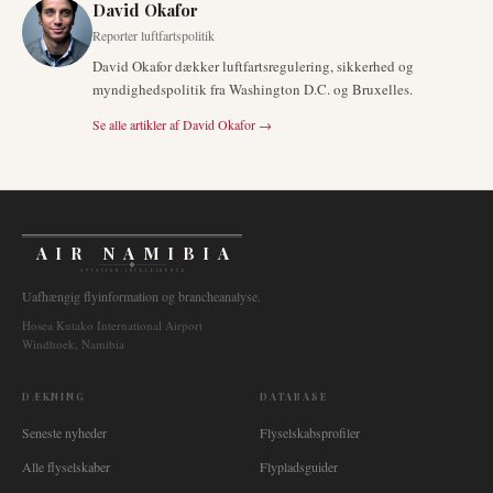
David Okafor
Reporter luftfartspolitik
David Okafor dækker luftfartsregulering, sikkerhed og
myndighedspolitik fra Washington D.C. og Bruxelles.
Se alle artikler af
David Okafor
→
AIR NAMIBIA
AVIATION INTELLIGENCE
Uafhængig flyinformation og brancheanalyse.
Hosea Kutako International Airport
Windhoek, Namibia
DÆKNING
DATABASE
Seneste nyheder
Flyselskabsprofiler
Alle flyselskaber
Flypladsguider