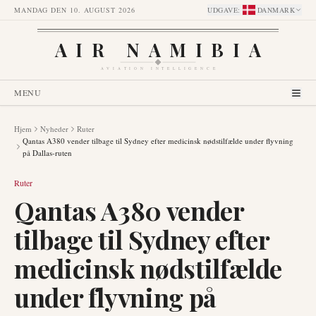
MANDAG DEN 10. AUGUST 2026
UDGAVE
:
DANMARK
AIR NAMIBIA
AVIATION INTELLIGENCE
MENU
Hjem
Nyheder
Ruter
Qantas A380 vender tilbage til Sydney efter medicinsk nødstilfælde under flyvning
på Dallas-ruten
Ruter
Qantas A380 vender
tilbage til Sydney efter
medicinsk nødstilfælde
under flyvning på