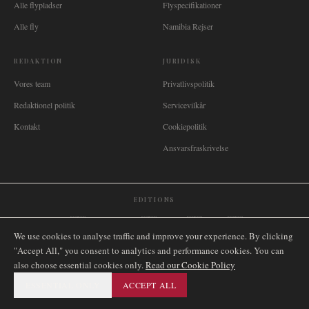
Alle flypladser
Flyspecifikationer
Alle fly
Namibia Rejser
REDAKTION
JURIDISK
Vores team
Privatlivspolitik
Redaktionel politik
Servicevilkår
Kontakt
Cookiepolitik
Ansvarsfraskrivelse
EDITIONS
🌐
International
🇬🇧
United Kingdom
🇦🇺
Australia
🇨🇦
Canada
🇳🇿
New Zealand
We use cookies to analyse traffic and improve your experience. By clicking
🇿🇦
South Africa
🇸🇬
Singapore
🇩🇪
Deutschland
🇳🇱
Nederland
🇫🇷
France
"Accept All," you consent to analytics and performance cookies. You can
🇮🇹
Italia
🇪🇸
España
🇧🇷
Brasil
🇸🇪
Sverige
🇳🇴
Norge
🇩🇰
Danmark
also choose essential cookies only.
Read our Cookie Policy
ESSENTIAL ONLY
ACCEPT ALL
©
2026
AIRNAMIBIA MEDIA.
ALLE RETTIGHEDER
SITEMAP
FORBEHOLDES.