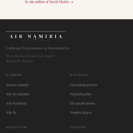
Se alle artikler af
David Okafor
→
AIR NAMIBIA
AVIATION INTELLIGENCE
Uafhængig flyinformation og brancheanalyse.
Hosea Kutako International Airport
Windhoek, Namibia
DÆKNING
DATABASE
Seneste nyheder
Flyselskabsprofiler
Alle flyselskaber
Flypladsguider
Alle flypladser
Flyspecifikationer
Alle fly
Namibia Rejser
REDAKTION
JURIDISK