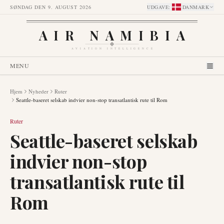
SØNDAG DEN 9. AUGUST 2026
UDGAVE
:
DANMARK
AIR NAMIBIA
AVIATION INTELLIGENCE
MENU
Hjem
Nyheder
Ruter
Seattle-baseret selskab indvier non-stop transatlantisk rute til Rom
Ruter
Seattle-baseret selskab
indvier non-stop
transatlantisk rute til
Rom