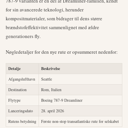
787-9 varianten er en del af Dreamliner-familien, kendt
for sin avancerede teknologi, herunder
kompositmaterialer, som bidrager til dens større
brændstofeffektivitet sammenlignet med ældre
generationers fly.
Nøgledetaljer for den nye rute er opsummeret nedenfor:
Detalje
Beskrivelse
Afgangslufthavn
Seattle
Destination
Rom, Italien
Flytype
Boeing 787-9 Dreamliner
Lanceringsdato
28. april 2026
Rutens betydning
Første non-stop transatlantiske rute for selskabet