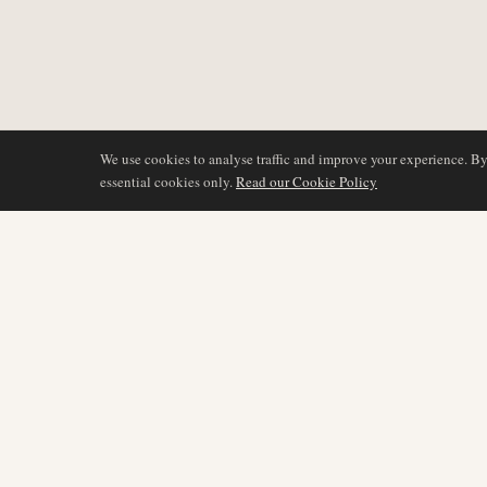
We use cookies to analyse traffic and improve your experience. B
essential cookies only.
Read our Cookie Policy
DÆKNING
AIR NAMIBIA
AVIATION INTELLIGENCE
Seneste nyheder