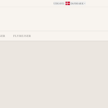
UDGAVE
:
DANMARK
SER
FLYREJSER