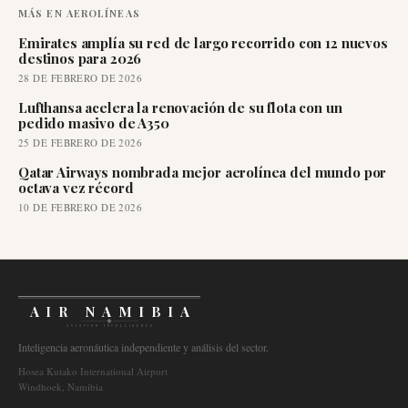
MÁS EN
AEROLÍNEAS
Emirates amplía su red de largo recorrido con 12 nuevos
destinos para 2026
28 DE FEBRERO DE 2026
Lufthansa acelera la renovación de su flota con un
pedido masivo de A350
25 DE FEBRERO DE 2026
Qatar Airways nombrada mejor aerolínea del mundo por
octava vez récord
10 DE FEBRERO DE 2026
AIR NAMIBIA
AVIATION INTELLIGENCE
Inteligencia aeronáutica independiente y análisis del sector.
Hosea Kutako International Airport
Windhoek, Namibia