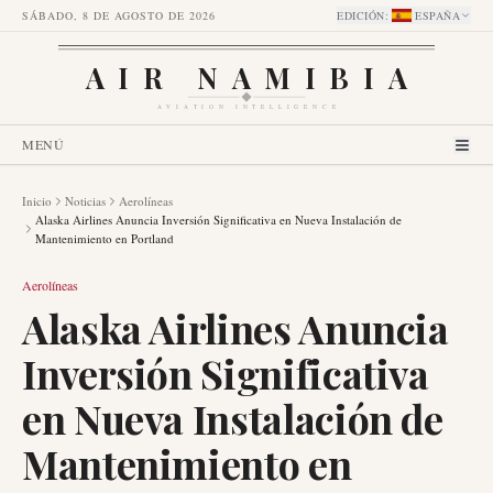
SÁBADO, 8 DE AGOSTO DE 2026
EDICIÓN
:
ESPAÑA
AIR NAMIBIA
AVIATION INTELLIGENCE
MENÚ
Inicio
Noticias
Aerolíneas
Alaska Airlines Anuncia Inversión Significativa en Nueva Instalación de
Mantenimiento en Portland
Aerolíneas
Alaska Airlines Anuncia
Inversión Significativa
en Nueva Instalación de
Mantenimiento en