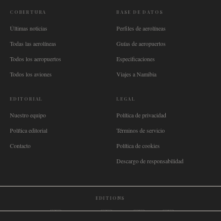
COBERTURA
BASE DE DATOS
Últimas noticias
Perfiles de aerolíneas
Todas las aerolíneas
Guías de aeropuertos
Todos los aeropuertos
Especificaciones
Todos los aviones
Viajes a Namibia
EDITORIAL
LEGAL
Nuestro equipo
Política de privacidad
Política editorial
Términos de servicio
Contacto
Política de cookies
Descargo de responsabilidad
EDITIONS
🌐
International
🇬🇧
United Kingdom
🇦🇺
Australia
🇨🇦
Canada
🇳🇿
New Zealand