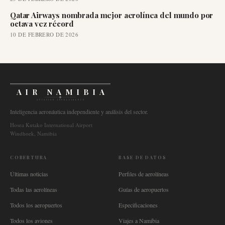
Qatar Airways nombrada mejor aerolínea del mundo por
octava vez récord
10 DE FEBRERO DE 2026
AIR NAMIBIA
AVIATION INTELLIGENCE
Inteligencia aeronáutica independiente y análisis del sector.
Hosea Kutako International Airport
Windhoek, Namibia
COBERTURA
BASE DE DATOS
Últimas noticias
Perfiles de aerolíneas
Todas las aerolíneas
Guías de aeropuertos
Todos los aeropuertos
Especificaciones
Todos los aviones
Viajes a Namibia