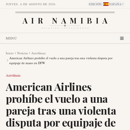
JUEVES, 6 DE AGOSTO DE 2026
EDICIÓN
:
ESPAÑA
AIR NAMIBIA
AVIATION INTELLIGENCE
MENÚ
Inicio
Noticias
Aerolíneas
American Airlines prohíbe el vuelo a una pareja tras una violenta disputa por
equipaje de mano en DFW
Aerolíneas
American Airlines
prohíbe el vuelo a una
pareja tras una violenta
disputa por equipaje de