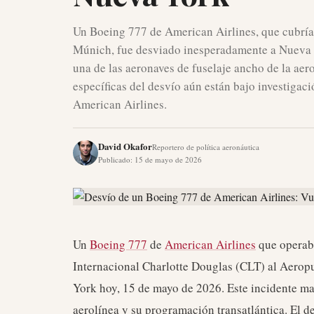
Un Boeing 777 de American Airlines, que cubría u
Múnich, fue desviado inesperadamente a Nueva Y
una de las aeronaves de fuselaje ancho de la aer
específicas del desvío aún están bajo investigaci
American Airlines.
David Okafor
Reportero de política aeronáutica
Publicado
:
15 de mayo de 2026
Un
Boeing 777
de
American Airlines
que operaba
Internacional Charlotte Douglas (CLT) al Aero
York hoy, 15 de mayo de 2026. Este incidente ma
aerolínea y su programación transatlántica. El d