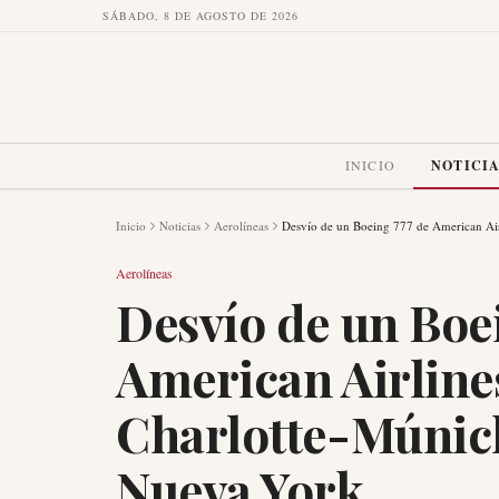
SÁBADO, 8 DE AGOSTO DE 2026
INICIO
NOTICI
Inicio
Noticias
Aerolíneas
Desvío de un Boeing 777 de American Air
Aerolíneas
Desvío de un Boe
American Airline
Charlotte-Múnich
Nueva York