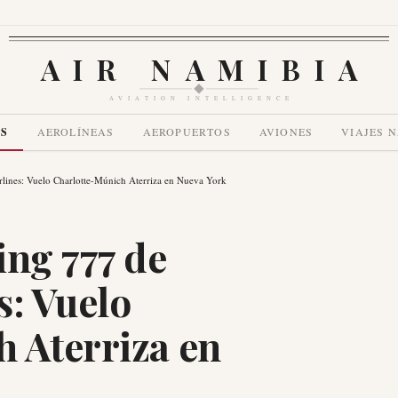
AIR NAMIBIA
AVIATION INTELLIGENCE
AS
AEROLÍNEAS
AEROPUERTOS
AVIONES
VIAJES 
lines: Vuelo Charlotte-Múnich Aterriza en Nueva York
ing 777 de
s: Vuelo
 Aterriza en