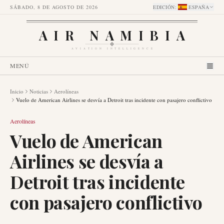
SÁBADO, 8 DE AGOSTO DE 2026
EDICIÓN
:
ESPAÑA
AIR NAMIBIA
AVIATION INTELLIGENCE
MENÚ
Inicio
Noticias
Aerolíneas
Vuelo de American Airlines se desvía a Detroit tras incidente con pasajero conflictivo
Aerolíneas
Vuelo de American
Airlines se desvía a
Detroit tras incidente
con pasajero conflictivo