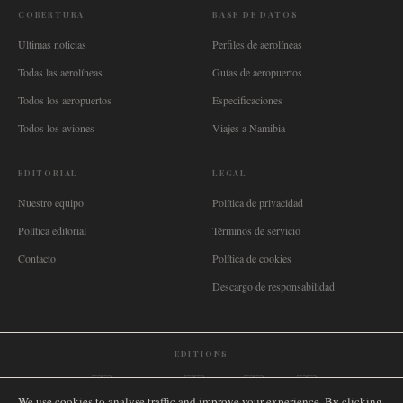
COBERTURA
BASE DE DATOS
Últimas noticias
Perfiles de aerolíneas
Todas las aerolíneas
Guías de aeropuertos
Todos los aeropuertos
Especificaciones
Todos los aviones
Viajes a Namibia
EDITORIAL
LEGAL
Nuestro equipo
Política de privacidad
Política editorial
Términos de servicio
Contacto
Política de cookies
Descargo de responsabilidad
EDITIONS
🌐
International
🇬🇧
United Kingdom
🇦🇺
Australia
🇨🇦
Canada
🇳🇿
New Zealand
We use cookies to analyse traffic and improve your experience. By clicking
🇿🇦
South Africa
🇸🇬
Singapore
🇩🇪
Deutschland
🇳🇱
Nederland
🇫🇷
France