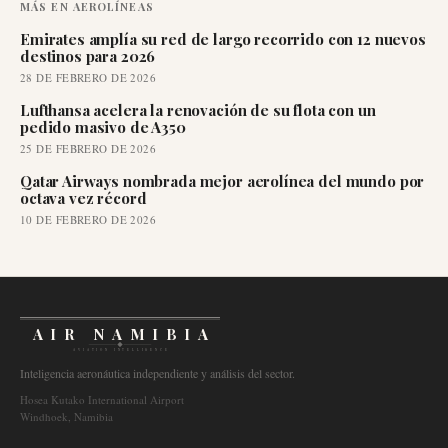
MÁS EN
AEROLÍNEAS
Emirates amplía su red de largo recorrido con 12 nuevos
destinos para 2026
28 DE FEBRERO DE 2026
Lufthansa acelera la renovación de su flota con un
pedido masivo de A350
25 DE FEBRERO DE 2026
Qatar Airways nombrada mejor aerolínea del mundo por
octava vez récord
10 DE FEBRERO DE 2026
AIR NAMIBIA
AVIATION INTELLIGENCE
Inteligencia aeronáutica independiente y análisis del sector.
Hosea Kutako International Airport
Windhoek, Namibia