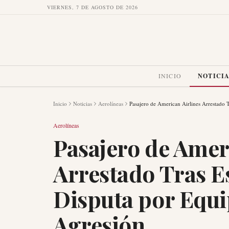
VIERNES, 7 DE AGOSTO DE 2026
INICIO
NOTICI
Inicio
Noticias
Aerolíneas
Pasajero de American Airlines Arrestado 
Aerolíneas
Pasajero de Amer
Arrestado Tras E
Disputa por Equi
Agresión