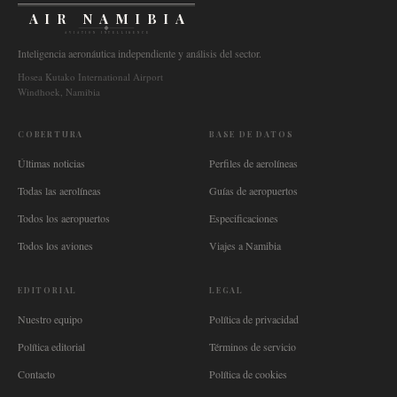
AIR NAMIBIA
AVIATION INTELLIGENCE
Inteligencia aeronáutica independiente y análisis del sector.
Hosea Kutako International Airport
Windhoek, Namibia
COBERTURA
BASE DE DATOS
Últimas noticias
Perfiles de aerolíneas
Todas las aerolíneas
Guías de aeropuertos
Todos los aeropuertos
Especificaciones
Todos los aviones
Viajes a Namibia
EDITORIAL
LEGAL
Nuestro equipo
Política de privacidad
Política editorial
Términos de servicio
Contacto
Política de cookies