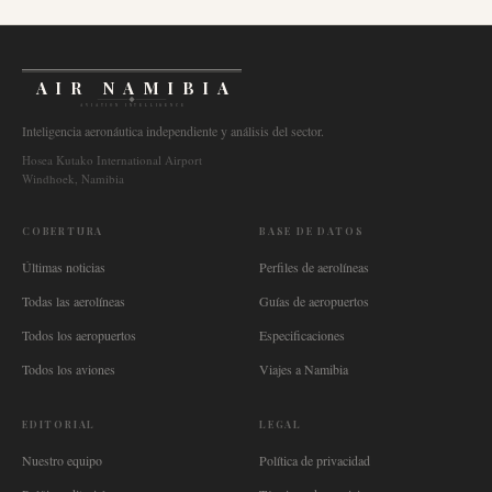
AIR NAMIBIA
AVIATION INTELLIGENCE
Inteligencia aeronáutica independiente y análisis del sector.
Hosea Kutako International Airport
Windhoek, Namibia
COBERTURA
BASE DE DATOS
Últimas noticias
Perfiles de aerolíneas
Todas las aerolíneas
Guías de aeropuertos
Todos los aeropuertos
Especificaciones
Todos los aviones
Viajes a Namibia
EDITORIAL
LEGAL
Nuestro equipo
Política de privacidad