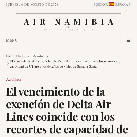
JUEVES, 6 DE AGOSTO DE 2026
EDICIÓN
:
ESPAÑA
AIR NAMIBIA
AVIATION INTELLIGENCE
MENÚ
Inicio
Noticias
Aerolíneas
El vencimiento de la exención de Delta Air Lines coincide con los recortes de
capacidad de O'Hare y los desafíos de viajes de Semana Santa
Aerolíneas
El vencimiento de la
exención de Delta Air
Lines coincide con los
recortes de capacidad de