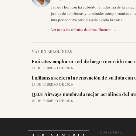
James Thornton ha cubierto la industria de la aviac
juntas de aerolíneas y terminales aeroportuarias en 
una perspectiva privilegiada a cada historia.
Ver todos los artículos de
James Thornton
→
MÁS EN
AEROLÍNEAS
Emirates amplía su red de largo recorrido con 
28 DE FEBRERO DE 2026
Lufthansa acelera la renovación de su flota con
25 DE FEBRERO DE 2026
Qatar Airways nombrada mejor aerolínea del mu
10 DE FEBRERO DE 2026
COBERTURA
AIR NAMIBIA