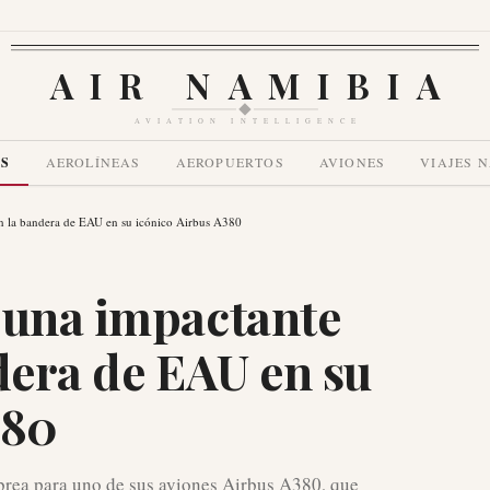
AIR NAMIBIA
AVIATION INTELLIGENCE
AS
AEROLÍNEAS
AEROPUERTOS
AVIONES
VIAJES 
on la bandera de EAU en su icónico Airbus A380
 una impactante
dera de EAU en su
380
ibrea para uno de sus aviones Airbus A380, que