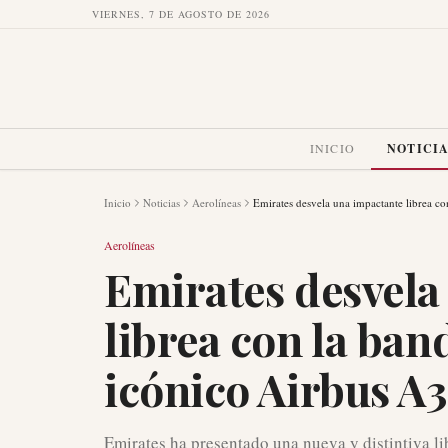
VIERNES, 7 DE AGOSTO DE 2026
INICIO
NOTICI
Inicio
Noticias
Aerolíneas
Emirates desvela una impactante librea c
Aerolíneas
Emirates desvela
librea con la ban
icónico Airbus A
Emirates ha presentado una nueva y distintiva l