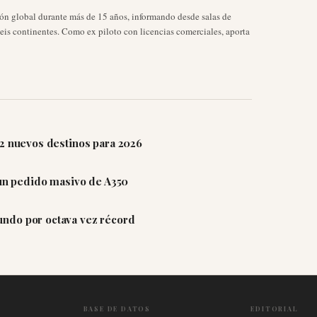
ión global durante más de 15 años, informando desde salas de
seis continentes. Como ex piloto con licencias comerciales, aporta
12 nuevos destinos para 2026
 un pedido masivo de A350
ndo por octava vez récord
BASE DE DATOS
EDITORIAL