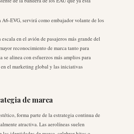
stente de la bandera de los EAU que ya está
la A6-EVG, servirá como embajador volante de los
 escala en el avión de pasajeros más grande del
 mayor reconocimiento de marca tanto para
 se alinea con esfuerzos más amplios para
n el marketing global y las iniciativas
rategia de marca
stético, forma parte de la estrategia continua de
almente atractiva. Las aerolíneas suelen
de las identidades de marca, celebrar hitos o