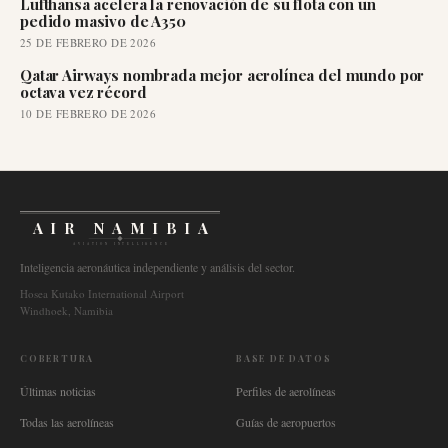
Lufthansa acelera la renovación de su flota con un
pedido masivo de A350
25 DE FEBRERO DE 2026
Qatar Airways nombrada mejor aerolínea del mundo por
octava vez récord
10 DE FEBRERO DE 2026
AIR NAMIBIA
AVIATION INTELLIGENCE
Inteligencia aeronáutica independiente y análisis del sector.
Hosea Kutako International Airport
Windhoek, Namibia
COBERTURA
BASE DE DATOS
Últimas noticias
Perfiles de aerolíneas
Todas las aerolíneas
Guías de aeropuertos