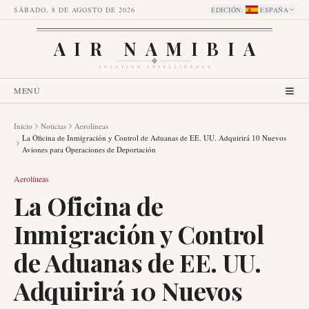
SÁBADO, 8 DE AGOSTO DE 2026
EDICIÓN
:
ESPAÑA
AIR NAMIBIA
AVIATION INTELLIGENCE
MENÚ
Inicio
Noticias
Aerolíneas
La Oficina de Inmigración y Control de Aduanas de EE. UU. Adquirirá 10 Nuevos
Aviones para Operaciones de Deportación
Aerolíneas
La Oficina de
Inmigración y Control
de Aduanas de EE. UU.
Adquirirá 10 Nuevos