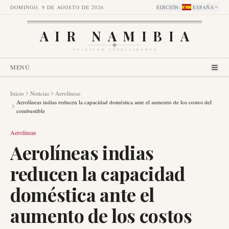
DOMINGO, 9 DE AGOSTO DE 2026
EDICIÓN
:
ESPAÑA
AIR NAMIBIA
AVIATION INTELLIGENCE
MENÚ
Inicio
Noticias
Aerolíneas
Aerolíneas indias reducen la capacidad doméstica ante el aumento de los costos del
combustible
Aerolíneas
Aerolíneas indias
reducen la capacidad
doméstica ante el
aumento de los costos