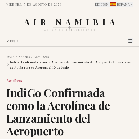
VIERNES, 7 DE AGOSTO DE 2026
EDICIÓN
:
ESPAÑA
AIR NAMIBIA
AVIATION INTELLIGENCE
MENÚ
Inicio
Noticias
Aerolíneas
IndiGo Confirmada como la Aerolínea de Lanzamiento del Aeropuerto Internacional
de Noida para su Apertura el 15 de Junio
Aerolíneas
IndiGo Confirmada
como la Aerolínea de
Lanzamiento del
Aeropuerto