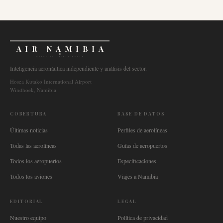
AIR NAMIBIA
AVIATION INTELLIGENCE
Inteligencia aeronáutica independiente y análisis del sector.
Hosea Kutako International Airport
Windhoek, Namibia
COBERTURA
BASE DE DATOS
Últimas noticias
Perfiles de aerolíneas
Todas las aerolíneas
Guías de aeropuertos
Todos los aeropuertos
Especificaciones
Todos los aviones
Viajes a Namibia
EDITORIAL
LEGAL
Nuestro equipo
Política de privacidad