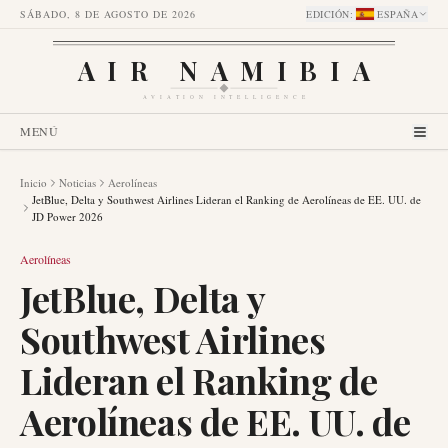
SÁBADO, 8 DE AGOSTO DE 2026
EDICIÓN
:
ESPAÑA
AIR NAMIBIA
AVIATION INTELLIGENCE
MENÚ
Inicio
Noticias
Aerolíneas
JetBlue, Delta y Southwest Airlines Lideran el Ranking de Aerolíneas de EE. UU. de
JD Power 2026
Aerolíneas
JetBlue, Delta y
Southwest Airlines
Lideran el Ranking de
Aerolíneas de EE. UU. de