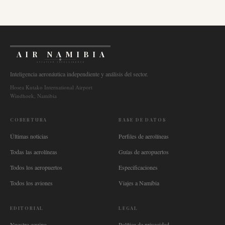
AIR NAMIBIA
AVIATION INTELLIGENCE
Inteligencia aeronáutica independiente y análisis del sector.
Hosea Kutako International Airport
Windhoek, Namibia
COBERTURA
BASE DE DATOS
Últimas noticias
Perfiles de aerolíneas
Todas las aerolíneas
Guías de aeropuertos
Todos los aeropuertos
Especificaciones
Todos los aviones
Viajes a Namibia
EDITORIAL
LEGAL
Nuestro equipo
Política de privacidad