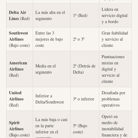
Lidera en
Delta Air
La más alta en el
1ª (Red)
servicio digital
Lines
(Red)
segmento
y a bordo
Southwest
Entre las 3
Gran fiabilidad
Airlines
mejores de bajo
2ª o 3ª
y servicio al
(Bajo coste)
coste
cliente
Puntuaciones
American
mixtas en
Media en el
2ª (Detrás de
Airlines
digital y
segmento
Delta)
(Red)
servicio al
cliente
United
Desafiada por
Inferior a
Airlines
3ª o inferior
problemas
Delta/Southwest
(Red)
operativos
Operó en
La más baja o casi
Spirit
medio de
en la parte
5ª (Bajo
Airlines
inestabilidad
inferior en el
coste)
(Bajo coste)
financiera y de
segmento