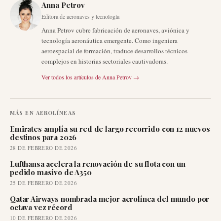
Anna Petrov
Editora de aeronaves y tecnología
Anna Petrov cubre fabricación de aeronaves, aviónica y
tecnología aeronáutica emergente. Como ingeniera
aeroespacial de formación, traduce desarrollos técnicos
complejos en historias sectoriales cautivadoras.
Ver todos los artículos de
Anna Petrov
→
MÁS EN
AEROLÍNEAS
Emirates amplía su red de largo recorrido con 12 nuevos
destinos para 2026
28 DE FEBRERO DE 2026
Lufthansa acelera la renovación de su flota con un
pedido masivo de A350
25 DE FEBRERO DE 2026
Qatar Airways nombrada mejor aerolínea del mundo por
octava vez récord
10 DE FEBRERO DE 2026