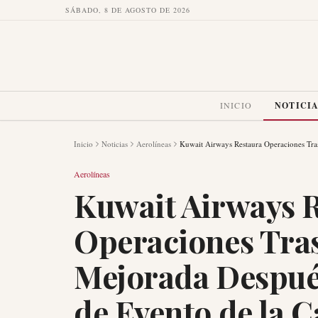
SÁBADO, 8 DE AGOSTO DE 2026
INICIO
NOTICI
Inicio
Noticias
Aerolíneas
Kuwait Airways Restaura Operaciones Tra
Aerolíneas
Kuwait Airways 
Operaciones Tra
Mejorada Despué
de Evento de la C