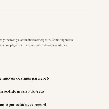
ica y tecnología aeronáutica emergente. Como ingeniera
cos complejos en historias sectoriales cautivadoras.
12 nuevos destinos para 2026
 un pedido masivo de A350
ndo por octava vez récord