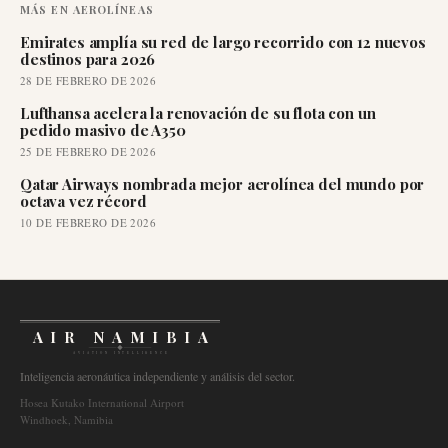
MÁS EN
AEROLÍNEAS
Emirates amplía su red de largo recorrido con 12 nuevos
destinos para 2026
28 DE FEBRERO DE 2026
Lufthansa acelera la renovación de su flota con un
pedido masivo de A350
25 DE FEBRERO DE 2026
Qatar Airways nombrada mejor aerolínea del mundo por
octava vez récord
10 DE FEBRERO DE 2026
AIR NAMIBIA
AVIATION INTELLIGENCE
Inteligencia aeronáutica independiente y análisis del sector.
Hosea Kutako International Airport
Windhoek, Namibia