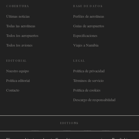
COBERTURA
BASE DE DATOS
Últimas noticias
Perfiles de aerolíneas
Todas las aerolíneas
Guías de aeropuertos
Todos los aeropuertos
Especificaciones
Todos los aviones
Viajes a Namibia
EDITORIAL
LEGAL
Nuestro equipo
Política de privacidad
Política editorial
Términos de servicio
Contacto
Política de cookies
Descargo de responsabilidad
EDITIONS
🌐
International
🇬🇧
United Kingdom
🇦🇺
Australia
🇨🇦
Canada
🇳🇿
New Zealand