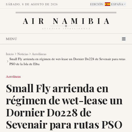
SÁBADO, 8 DE AGOSTO DE 2026
EDICIÓN
:
ESPAÑA
AIR NAMIBIA
AVIATION INTELLIGENCE
MENÚ
Inicio
Noticias
Aerolíneas
Small Fly arrienda en régimen de wet-lease un Dornier Do228 de Sevenair para rutas
PSO de la Isla de Elba
Aerolíneas
Small Fly arrienda en
régimen de wet-lease un
Dornier Do228 de
Sevenair para rutas PSO