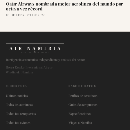
Qatar Airways nombrada mejor aerolínea del mundo por
octava vez récord
10 DE FEBRERO DE 2026
AIR NAMIBIA
AVIATION INTELLIGENCE
Inteligencia aeronáutica independiente y análisis del sector.
Hosea Kutako International Airport
Windhoek, Namibia
COBERTURA
BASE DE DATOS
Últimas noticias
Perfiles de aerolíneas
Todas las aerolíneas
Guías de aeropuertos
Todos los aeropuertos
Especificaciones
Todos los aviones
Viajes a Namibia