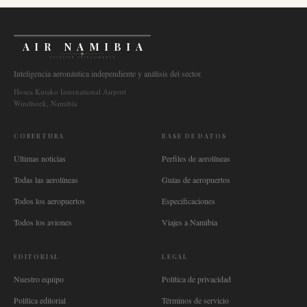
AIR NAMIBIA
AVIATION INTELLIGENCE
Inteligencia aeronáutica independiente y análisis del sector.
Hosea Kutako International Airport
Windhoek, Namibia
COBERTURA
BASE DE DATOS
Últimas noticias
Perfiles de aerolíneas
Todas las aerolíneas
Guías de aeropuertos
Todos los aeropuertos
Especificaciones
Todos los aviones
Viajes a Namibia
EDITORIAL
LEGAL
Nuestro equipo
Política de privacidad
Política editorial
Términos de servicio