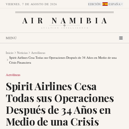
VIERNES, 7 DE AGOSTO DE 2026
EDICIÓN
:
ESPAÑA
AIR NAMIBIA
AVIATION INTELLIGENCE
MENÚ
Inicio
Noticias
Aerolíneas
Spirit Airlines Cesa Todas sus Operaciones Después de 34 Años en Medio de una
Crisis Financiera
Aerolíneas
Spirit Airlines Cesa
Todas sus Operaciones
Después de 34 Años en
Medio de una Crisis